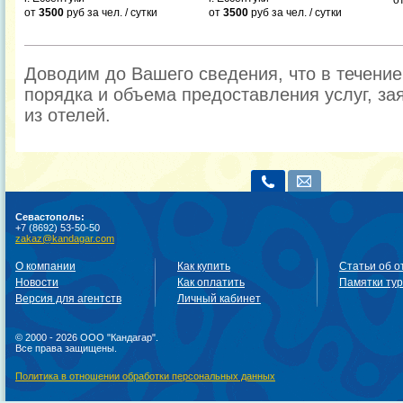
о
от
3500
руб
за чел. / сутки
от
3500
руб
за чел. / сутки
Доводим до Вашего сведения, что в течени
порядка и объема предоставления услуг, за
из отелей.
Севастополь:
+7 (8692) 53-50-50
zakaz@kandagar.com
О компании
Как купить
Статьи об о
Новости
Как оплатить
Памятки ту
Версия для агентств
Личный кабинет
© 2000 - 2026 ООО "Кандагар".
Все права защищены.
Политика в отношении обработки персональных данных