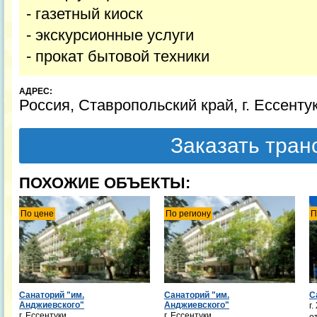
- газетный киоск
- экскурсионные услуги
- прокат бытовой техники
АДРЕС:
Россия, Ставропольский край, г. Ессенту
Заказать тра
ПОХОЖИЕ ОБЪЕКТЫ:
По цене
По региону
П
Санаторий "им.
Санаторий "им.
С
Анджиевского"
Анджиевского"
г
г. Ессентуки
г. Ессентуки