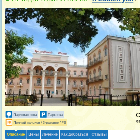
Парковая зона
Парковка
/з
Полный пансион / 3-разовое / FB
Описание
Цены
Лечение
Как добраться
Отзывы