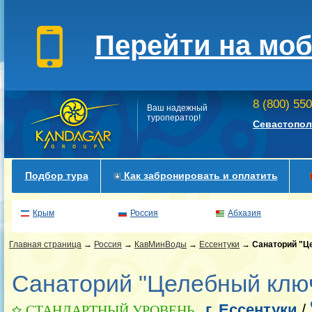
Перейти на мо
8 (800) 55
Ваш надежный
туроператор!
Севастопол
Подбор тура
Как забронировать и оплатить
Крым
Россия
Абхазия
Главная страница
→
Россия
→
КавМинВоды
→
Ессентуки
→
Санаторий "Ц
Санаторий "Целебный ключ
г. Ессентуки
/
СТАНДАРТНЫЙ УРОВЕНЬ