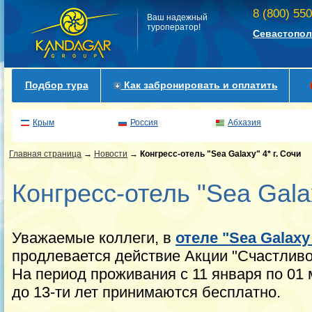
8 (800) 55
Ваш надежный
туроператор!
Севастопол
Подбор тура
Как забронировать и оплатить
Крым
Россия
Абхазия
Главная страница
→
Новости
→
Конгресс-отель "Sea Galaxy" 4* г. Сочи
Конгресс-отель "Sea Galax
Уважаемые коллеги, в
отеле "Sea Galax
продлевается действие Акции "Счастливо
На период проживания с 11 января по 01 м
до 13-ти лет принимаются бесплатно.