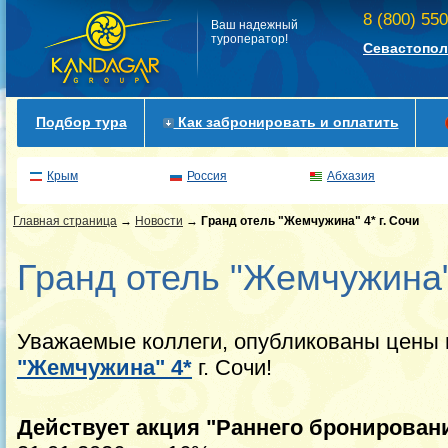
8 (800) 55
Ваш надежный
туроператор!
Севастопол
Подбор тура
Как забронировать и оплатить
Крым
Россия
Абхазия
Главная страница
→
Новости
→
Гранд отель "Жемчужина" 4* г. Сочи
Гранд отель "Жемчужина" 
Уважаемые коллеги, опубликованы цены 
"Жемчужина" 4*
г. Сочи!
Действует акция "Раннего бронирован