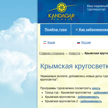
Ваш надежный
туроператор!
Подбор тура
Как забронирова
Крым
Россия
Главная страница
→
Новости
→
Крымская круго
Крымская кругосвет
Уважаемые коллеги, добавились новые даты туро
кругосветка":
Программы туров можно посмотреть
здесь
Гранд тур - Крымская кругосветка -
забронир
Крымская кругосветка -
забронировать
Крымская кругосветка-2 -
забронировать