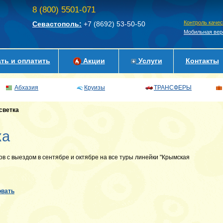
8 (800) 5501-071
Контроль каче
Севастополь:
+7 (8692)
53-50-50
Мобильная вер
ть и оплатить
Акции
Услуги
Контакты
Абхазия
Круизы
ТРАНСФЕРЫ
светка
ка
в с выездом в сентябре и октябре на все туры линейки "Крымская
овать