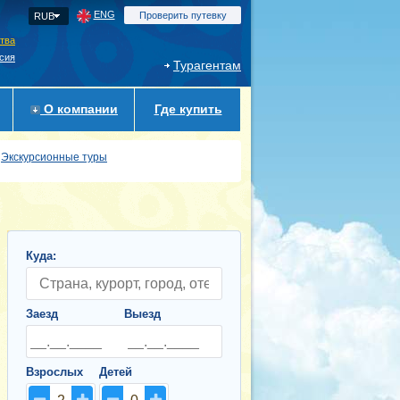
ENG
Проверить путевку
RUB
ства
сия
Турагентам
О компании
Где купить
Экскурсионные туры
Куда:
Заезд
Выезд
Взрослых
Детей