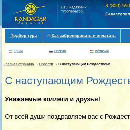
8 (800) 55
Ваш надежный
туроператор!
Севастопол
Подбор тура
Как забронировать и оплатить
Крым
Россия
Абхазия
Главная страница
→
Новости
→
С наступающим Рождеством!
С наступающим Рождест
Уважаемые коллеги и друзья!
От всей души поздравляем вас с Рождест