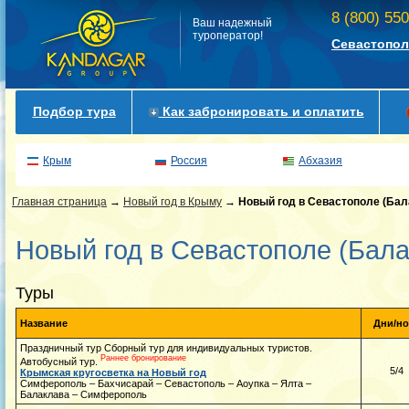
8 (800) 55
Ваш надежный
туроператор!
Севастопол
Подбор тура
Как забронировать и оплатить
Крым
Россия
Абхазия
Главная страница
→
Новый год в Крыму
→
Новый год в Севастополе (Бал
Новый год в Севастополе (Бала
Туры
Название
Дни/но
Праздничный тур Сборный тур для индивидуальных туристов.
Раннее бронирование
Автобусный тур.
5/4
Крымская кругосветка на Новый год
Симферополь – Бахчисарай – Севастополь – Аоупка – Ялта –
Балаклава – Симферополь