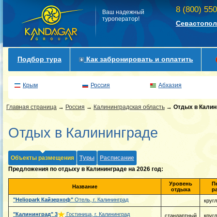
8 (800) 55
Ваш надежный
туроператор!
Севастопол
Подбор тура
Как забронировать и оплатить
Крым
Россия
Абхазия
Главная страница
→
Россия
→
Калининградская область
→
Отдых в Калин
Отдых в Калининграде
Объекты размещения
Туры
Расписание
Предложения по отдыху в Калининграде на 2026 год:
Уровень
П
Название
отдыха
р
"Heliopark Кайзерхоф"
Отель, г. Калининград
круг
"Калининград"
3
Гостиница, г. Калининград
стандартный
круг