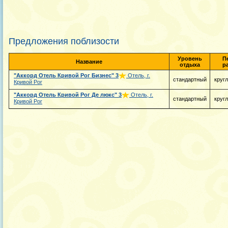
Предложения поблизости
Уровень
П
Название
отдыха
р
"Аккорд Отель Кривой Рог Бизнес"
3
Отель, г.
стандартный
круг
Кривой Рог
"Аккорд Отель Кривой Рог Де люкс"
3
Отель, г.
стандартный
круг
Кривой Рог