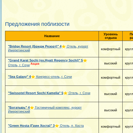
Предложения поблизости
Уровень
П
Название
отдыха
р
"Bridge Resort (Бридж Резорт)"
4
Отель, курорт
комфортный
круг
Имеретинский
"Grand Karat Sochi (ex.Hyatt Regency Sochi)"
5
высокий
круг
Акция
Отель, г. Сочи
"Sea Galaxy"
4
Конгресс-отель, г. Сочи
комфортный
круг
"Swissotel Resort Sochi Kamelia"
5
Отель, г. Сочи
высокий
круг
"Богатырь"
4
Гостиничный комплекс, курорт
высокий
круг
Имеретинский
"Green Hosta (Грин Хоста)"
3
Отель, п. Хоста
комфортный
круг