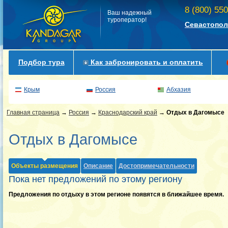
8 (800) 55
Ваш надежный
туроператор!
Севастопол
Подбор тура
Как забронировать и оплатить
Крым
Россия
Абхазия
Главная страница
→
Россия
→
Краснодарский край
→
Отдых в Дагомысе
Отдых в Дагомысе
Объекты размещения
Описание
Достопримечательности
Пока нет предложений по этому региону
Предложения по отдыху в этом регионе появятся в ближайшее время.