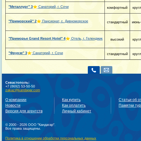
"Металлург"
3
Санаторий, г. Сочи
комфортный
круг
"Приморский"
2
Пансионат, с. Дивноморское
стандартный
июнь
"Приморье Grand Resort Hotel"
4
Отель, г. Геленджик
высокий
круг
"Фрунзе"
3
Санаторий, г. Сочи
стандартный
круг
Севастополь:
+7 (8692) 53-50-50
zakaz@kandagar.com
О компании
Как купить
Статьи об о
Новости
Как оплатить
Памятки ту
Версия для агентств
Личный кабинет
© 2000 - 2026 ООО "Кандагар".
Все права защищены.
Политика в отношении обработки персональных данных