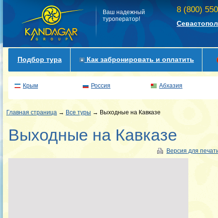
8 (800) 55
Ваш надежный
туроператор!
Севастопол
Подбор тура
Как забронировать и оплатить
Крым
Россия
Абхазия
Главная страница
→
Все туры
→ Выходные на Кавказе
Выходные на Кавказе
Версия для печат