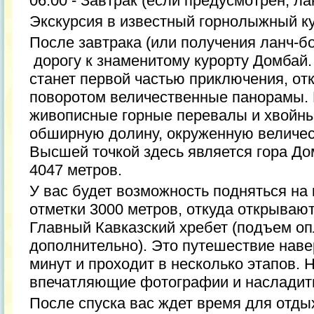
06.00 - Завтрак (если предусмотрен, ла
Экскурсия в известный горнолыжный ку
После завтрака (или получения ланч-б
дорогу к знаменитому курорту Домбай.
станет первой частью приключения, от
поворотом величественные панорамы. 
живописные горные перевалы и хвойны
обширную долину, окруженную величе
Высшей точкой здесь является гора До
4047 метров.
У вас будет возможность подняться на 
отметки 3000 метров, откуда открываю
Главный Кавказский хребет (подъем о
дополнительно). Это путешествие наве
минут и проходит в несколько этапов.
впечатляющие фотографии и насладить
После спуска вас ждет время для отды