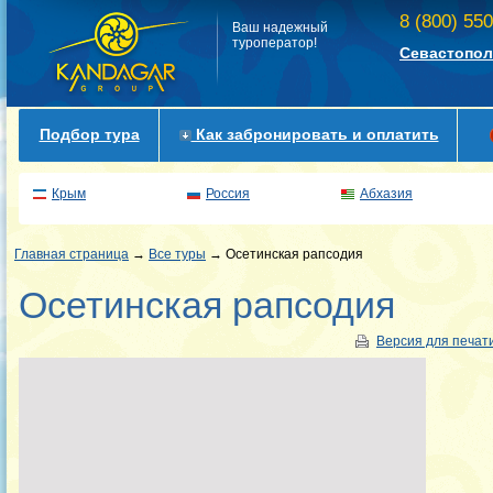
8 (800) 55
Ваш надежный
туроператор!
Севастопол
Подбор тура
Как забронировать и оплатить
Крым
Россия
Абхазия
Главная страница
→
Все туры
→ Осетинская рапсодия
Осетинская рапсодия
Версия для печат