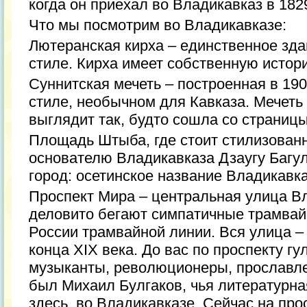
когда он приехал во Владикавказ в 1829
Что мы посмотрим во Владикавказе:
Лютеранская кирха – единственное зда
стиле. Кирха имеет собственную истор
Суннитская мечеть – построенная в 190
стиле, необычном для Кавказа. Мечеть 
выглядит так, будто сошла со страницы
Площадь Штыба, где стоит стилизованн
основателю Владикавказа Дзаугу Багул
город: осетинское название Владикавка
Проспект Мира – центральная улица Вл
деловито бегают симпатичные трамвай
России трамвайной линии. Вся улица –
конца XIX века. До вас по проспекту гу
музыканты, революционеры, прославле
был Михаил Булгаков, чья литературна
здесь, во Владикавказе. Сейчас на про