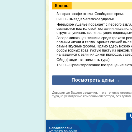
5 день
Завтрак в кафе отеля. Свободное время.
09.00 - Выезд в Чегемское ущелье.
Чегемское ущелье поражает с первого взгля
смыкаются над головой, оставляя лишь полос
струятся уникальные «плачущие водопады»
Завораживающая тишина среди грохота реки
полным жизни и тепла. Аромат свежей выпеч
самые вкусные формы. Прямо здесь можно н
сборы горных трав, густую пасту из орехов,
начавшийся с величия дикой природы, заве
Обед (входит в стоимость тура).
16.00 – Ориентировочное возвращение в отел
Посмотреть цены →
Доводим до Вашего сведения, что в течение сезона
тура,на усмотрение компании оператора, без допол
Севастополь:
+7 (8692) 53-50-50