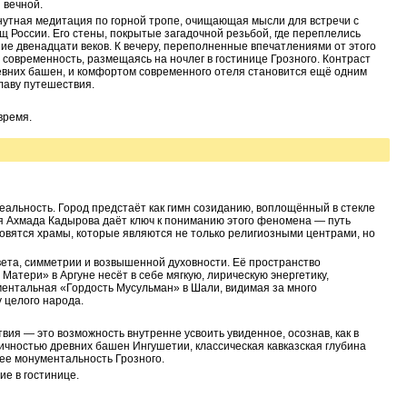
 вечной.
нутная медитация по горной тропе, очищающая мысли для встречи с
 России. Его стены, покрытые загадочной резьбой, где переплелись
ие двенадцати веков. К вечеру, переполненные впечатлениями от этого
 современность, размещаясь на ночлег в гостинице Грозного. Контраст
евних башен, и комфортом современного отеля становится ещё одним
лаву путешествия.
время.
еальность. Город предстаёт как гимн созиданию, воплощённый в стекле
я Ахмада Кадырова даёт ключ к пониманию этого феномена — путь
новятся храмы, которые являются не только религиозными центрами, но
ета, симметрии и возвышенной духовности. Её пространство
Матери» в Аргуне несёт в себе мягкую, лирическую энергетику,
ентальная «Гордость Мусульман» в Шали, видимая за много
у целого народа.
вия — это возможность внутренне усвоить увиденное, осознав, как в
ичностью древних башен Ингушетии, классическая кавказская глубина
ее монументальность Грозного.
ие в гостинице.