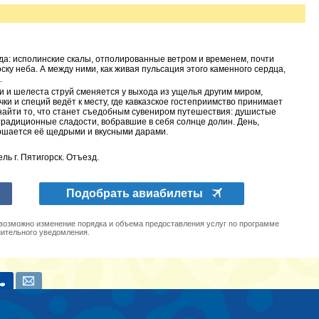
да: исполинские скалы, отполированные ветром и временем, почти
ку неба. А между ними, как живая пульсация этого каменного сердца,
.
 и шелеста струй сменяется у выхода из ущелья другим миром,
ки и специй ведёт к месту, где кавказское гостеприимство принимает
айти то, что станет съедобным сувениром путешествия: душистые
 традиционные сладости, вобравшие в себя солнце долин. День,
ршается её щедрыми и вкусными дарами.
ь г. Пятигорск. Отъезд.
Подобрать авиабилеты
 возможно изменение порядка и объема предоставления услуг по программе
нительного уведомления.