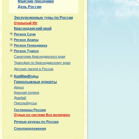
Майские праздники
День России
Экскурсионные туры по России
Открытый Юг
Краснодарский край
Регион Сочи
Регион Анапы
Регион Геленджика
Регион Туапсе
Санатории Краснодарского края
Трансфер по Краснодарскому краю
Детские лагеря в России
КавМинВоды
Горнолыжные курорты
Архыз
Красная поляна
Домбай
Приэльбрусье
Гостиницы России
Отдых по системе Все включено
Речные круизы по России
Спецпредложения