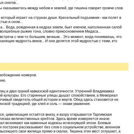
х снегов...
ы оказываетесь между небом и землей, где тишина говорит громче слов.
 который играет на струнах души. Кресельный подъемник - как полет в
тью и сном...
на... Вода, рожденная в недрах земли, бьет ключом, наполненная силой
 волшебные рыжие тона, словно прикосновением Мидаса...
 встреча с чем-то большим, вечным... Это момент, когда понимаешь, что
ранящие мудрость веков... И они делятся этой мудростью с теми, кто
свобождение номеров.
сию.
лиц и двух граней кавказской идентичности. Утренний Владикавказ
ой культуры. Его старинные улицы дышат спокойствием, а Мемориал
ечивый свидетель общей истории и жертв. Обед здесь становится не
инской традицией, где хлеб и соль — знаки уважения.
я, цивилизация остаётся внизу, и взору открывается Таргимская
тисках величественных хребтов. Здесь время измеряется иначе.
ал возникают как каменные кодексы исчезнувшей эпохи. Боевые
х построек рассказывают без слов о социальном устройстве, военном
 высекшего свои жилища прямо в скалах. Тишина этих мест оглушает, а