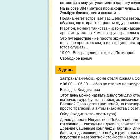
остаются внизу, уступая место царству вечны
На высоте 3847 метров происходит чудо... В
Эльбрус близок, почти осязаем...
Поляна Чегет встречает вас шепотом ветра,
облаках, где стирается грань между реальнос
И вот он, момент таинства - источник нарза
древних вулканов. Камни вокруг окрашены в
Это путешествие - не просто экскурсия. Это
горы - не просто скалы, а живые существа, х
готов слушать...
19.00 - Возвращение в отель г. Пятигорск.
Свободное время
3 день
Завтрак (ланч-бокс, кроме отеля Южная). О
с 06.00 — 06.30 — сбор по отелям на экскур
Выезд во Владикавказ
Этот день можно назвать диалогом двух сто
встречает аурой устоявшейся, академическ
Военной Славы стоит как немой, но краснор
просто трапезой, а актом знакомства с осет
Обед (входит в стоимость тура).
Далее дорога в Ингушетию. Пейзаж сменяетс
котловина — сакральная долина, зажатая в 
Древние башенные комплексы Таргим и Эгик
башни, вздымающиеся к небу, и руины жилы
искусстве и невероятной стойкости народа,