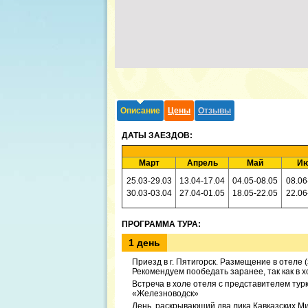
Описание
Цены
Отзывы
ДАТЫ ЗАЕЗДОВ:
Март
Апрель
Май
И
25.03-29.03
13.04-17.04
04.05-08.05
08.06
30.03-03.04
27.04-01.05
18.05-22.05
22.06
ПРОГРАММА ТУРА:
1 день
Приезд в г. Пятигорск. Размещение в отеле 
Рекомендуем пообедать заранее, так как в х
Встреча в холе отеля с представителем ту
«Железноводск»
День, раскрывающий два лика Кавказских М