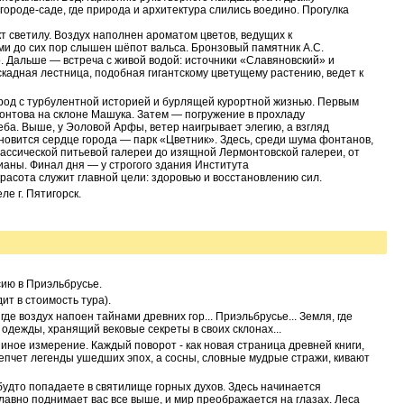
ороде-саде, где природа и архитектура слились воедино. Прогулка
кт светилу. Воздух наполнен ароматом цветов, ведущих к
ми до сих пор слышен шёпот вальса. Бронзовый памятник А.С.
. Дальше — встреча с живой водой: источники «Славяновский» и
скадная лестница, подобная гигантскому цветущему растению, ведет к
род с турбулентной историей и бурлящей курортной жизнью. Первым
монтова на склоне Машука. Затем — погружение в прохладу
еба. Выше, у Эоловой Арфы, ветер наигрывает элегию, а взгляд
новится сердце города — парк «Цветник». Здесь, среди шума фонтанов,
ассической питьевой галереи до изящной Лермонтовской галереи, от
ианы. Финал дня — у строгого здания Института
красота служит главной цели: здоровью и восстановлению сил.
е г. Пятигорск.
сию в Приэльбрусье.
ит в стоимость тура).
 где воздух напоен тайнами древних гор... Приэльбрусье... Земля, где
 одежды, хранящий вековые секреты в своих склонах...
в иное измерение. Каждый поворот - как новая страница древней книги,
епчет легенды ушедших эпох, а сосны, словные мудрые стражи, кивают
 будто попадаете в святилище горных духов. Здесь начинается
плавно поднимает вас все выше, и мир преображается на глазах. Леса