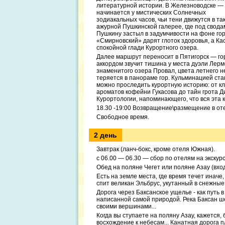
литературной истории. В Железноводске — г
начинается у мистических Солнечных
зодиакальных часов, чьи тени движутся в та
ажурной Пушкинской галерее, где под свода
Пушкину застыл в задумчивости на фоне гор
«Смирновский» дарят глоток здоровья, а Ка
спокойной глади Курортного озера.
Далее маршрут переносит в Пятигорск — го
аккордом звучит тишина у места дуэли Лер
знаменитого озера Провал, цвета летнего н
теряется в панораме гор. Кульминацией ста
можно проследить курортную историю: от кл
ароматов кофейни Гукасова до тайн грота Д
Курортологии, напоминающего, что вся эта 
18.30 -19:00 Возвращение\размещение в отел
Свободное время.
2 день
Завтрак (ланч-бокс, кроме отеля Южная).
с 06.00 — 06.30 — сбор по отелям на экскур
Обед на поляне Чегет или поляне Азау (вход
Есть на земле места, где время течет иначе,
спит великан Эльбрус, укутанный в снежные
Дорога через Баксанское ущелье - как путь 
написанной самой природой. Река Баксан ш
своими вершинами...
Когда вы ступаете на поляну Азау, кажется,
восхождение к небесам... Канатная дорога 