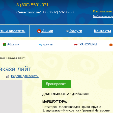
8 (800) 5501-071
Контроль каче
Севастополь:
+7 (8692)
53-50-50
Мобильная вер
ть и оплатить
Акции
Услуги
Контакты
Абхазия
Круизы
ТРАНСФЕРЫ
ами Кавказа лайт
вказа лайт
Версия для печати
Бронировать
ДЛИТЕЛЬНОСТЬ:
5 дней/4 ночи
МАРШРУТ ТУРА:
Пятигорск -Железноводск-Приэльбрусье-
Владикавказ-- Ингушетия - Грозный Чегемские