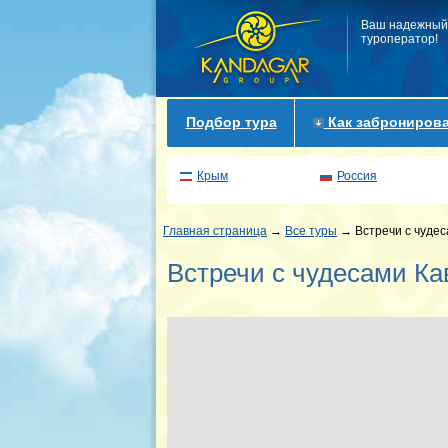
Ваш надежный
туроператор!
Подбор тура
Как забронирова
Крым
Россия
Главная страница
→
Все туры
→ Встречи с чудес
Встречи с чудесами Ка