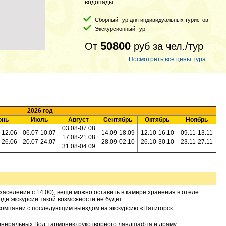
водопады
Сборный тур для индивидуальных туристов
Экскурсионный тур
50800
От
руб
за чел./тур
Посмотреть все цены тура
2026 год
юнь
Июль
Август
Сентябрь
Октябрь
Ноябрь
03.08-07.08
-12.06
06.07-10.07
14.09-18.09
12.10-16.10
09.11-13.11
17.08-21.08
-26.06
20.07-24.07
28.09-02.10
26.10-30.10
23.11-27.11
31.08-04.09
(заселение с 14:00), вещи можно оставить в камере хранения в отеле.
оде экскурсии такой возможности не будет.
ркомпании с последующим выездом на экскурсию «Пятигорск +
инеральных Вод: гармонию рукотворного ландшафта и драму