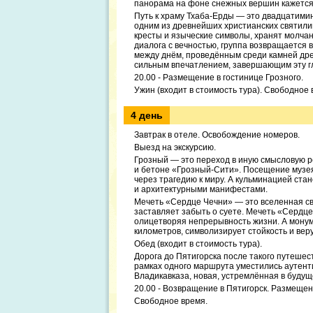
панорама на фоне снежных вершин кажется
Путь к храму Тхаба-Ерды — это двадцатими
одним из древнейших христианских святилищ
кресты и языческие символы, хранят молчан
диалога с вечностью, группа возвращается в
между днём, проведённым среди камней др
сильным впечатлением, завершающим эту г
20.00 - Размещение в гостинице Грозного.
Ужин (входит в стоимость тура). Свободное 
4 день
Завтрак в отеле. Освобождение номеров.
Выезд на экскурсию.
Грозный — это переход в иную смысловую р
и бетоне «Грозный-Сити». Посещение музе
через трагедию к миру. А кульминацией ста
и архитектурными манифестами.
Мечеть «Сердце Чечни» — это вселенная св
заставляет забыть о суете. Мечеть «Сердце 
олицетворяя непрерывность жизни. А монум
километров, символизирует стойкость и вер
Обед (входит в стоимость тура).
Дорога до Пятигорска после такого путешест
рамках одного маршрута уместились аутент
Владикавказа, новая, устремлённая в будущ
20.00 - Возвращение в Пятигорск. Размещен
Свободное время.