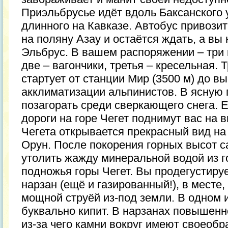
Приэльбрусье идёт вдоль Баксанского 
длинного на Кавказе. Автобус привозит
на поляну Азау и остаётся ждать, а вы
Эльбрус. В вашем распоряжении – три 
две – вагончики, третья – кресельная. 
стартует от станции Мир (3500 м) до в
акклиматизации альпинистов. В ясную 
позагорать среди сверкающего снега. 
дороги на горе Чегет поднимут вас на 
Чегета открывается прекрасный вид на 
Орун. После покорения горных высот 
утолить жажду минеральной водой из г
подножья горы Чегет. Вы продегустиру
нарзан (ещё и газированный!), в месте
мощной струёй из-под земли. В одном 
буквально кипит. В нарзанах повышенн
из-за чего камни вокруг имеют своеоб