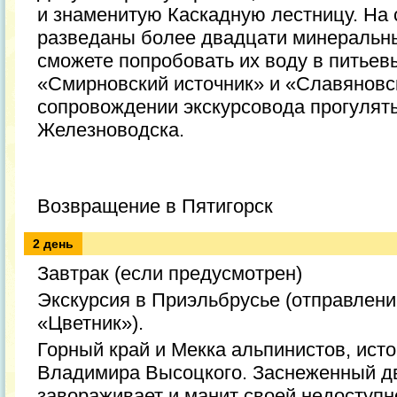
и знаменитую Каскадную лестницу. На
разведаны более двадцати минеральны
сможете попробовать их воду в питьев
«Смирновский источник» и «Славяновск
сопровождении экскурсовода прогулять
Железноводска.
Возвращение в Пятигорск
2 день
Завтрак (если предусмотрен)
Экскурсия в Приэльбрусье (отправление
«Цветник»).
Горный край и Мекка альпинистов, ист
Владимира Высоцкого. Заснеженный д
завораживает и манит своей недоступн