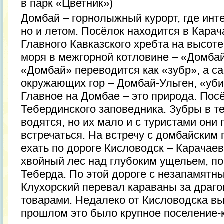
в парк «Цветник»)
Домбай – горнолыжный курорт, где инте
но и летом. Посёлок находится в Карач
Главного Кавказского хребта на высот
моря в межгорной котловине – «Домба
«Домбай» переводится как «зубр», а с
окружающих гор – Домбай-Ульген, «убит
Главное на Домбае – это природа. Пос
Тебердинского заповедника. Зубры в т
водятся, но их мало и с туристами они
встречаться. На встречу с домбайским
ехать по дороге Кисловодск – Карачаев
хвойный лес над глубоким ущельем, по
Теберда. По этой дороге с незапамятн
Клухорский перевал караваны за драг
товарами. Недалеко от Кисловодска вы
прошлом это было крупное поселение-к