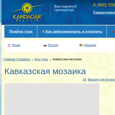
8 (800) 55
Ваш надежный
туроператор!
Севастопол
Подбор тура
Как забронировать и оплатить
Крым
Россия
Абхазия
Главная страница
→
Все туры
→ Кавказская мозаика
Кавказская мозаика
Версия для печат