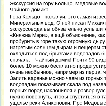
Экскурсия на гору Кольцо, Медовые в
Чайного домика
Гора Кольцо - пожалуй, это самая изве
Минеральных вод. О ней писал Михаил 
экскурсовода вы обязательно услышите
«Княжна Мэри», а ещё объяснение, как
пробурить в горе такую огромную дыру.
нагретым солнцем дырам и пещерам от
охладиться под брызгами водопадов бы
сначала – Чайный домик! Почти 90 видо
более 10 можно бесплатно продегусти
очень необычное, например из перца, 
Запить варенье можно чаем из горных 
водопадам показывает скала под назва
горных пород наклонился и развернулся
нужно повернуть, чтобы спуститься в т
ущелье реки Аликоновки. Про Медовые