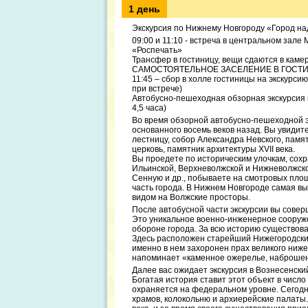
1 день
Экскурсия по Нижнему Новгороду «Город на
09:00 и 11:10 - встреча в центральном зале 
«Роспечать»
Трансфер в гостиницу, вещи сдаются в каме
САМОСТОЯТЕЛЬНОЕ ЗАСЕЛЕНИЕ В ГОСТ
11:45 – сбор в холле гостиницы на экскурс
при встрече)
Автобусно-пешеходная обзорная экскурсия 
4,5 часа)
Во время обзорной автобусно-пешеходной э
основанного восемь веков назад. Вы увиди
лестницу, собор Александра Невского, памя
церковь, памятник архитектуры ХVII века.
Вы проедете по историческим улочкам, сох
Ильинской, Верхневолжской и Нижневолжско
Сенную и др., побываете на смотровых пло
часть города. В Нижнем Новгороде самая в
видом на Волжские просторы.
После автобусной части экскурсии вы сове
Это уникальное военно-инженерное сооруже
обороне города. За всю историю существова
Здесь расположен старейший Нижегородский
именно в нем захоронен прах великого ниж
напоминает «каменное ожерелье, наброшен
Далее вас ожидает экскурсия в Вознесенски
Богатая история ставит этот объект в числ
охраняется на федеральном уровне. Сегодня
храмов, колокольню и архиерейские палаты.