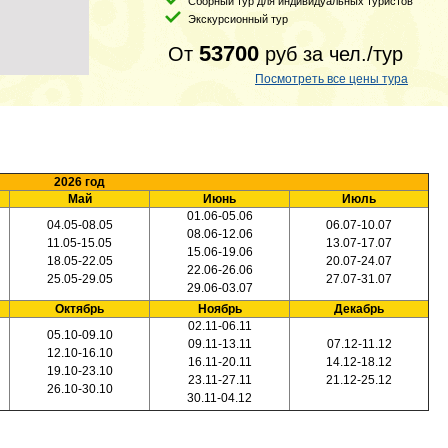
Сборный тур для индивидуальных туристов
Экскурсионный тур
53700
От
руб
за чел./тур
Посмотреть все цены тура
2026 год
Май
Июнь
Июль
01.06-05.06
04.05-08.05
06.07-10.07
08.06-12.06
11.05-15.05
13.07-17.07
15.06-19.06
18.05-22.05
20.07-24.07
22.06-26.06
25.05-29.05
27.07-31.07
29.06-03.07
Октябрь
Ноябрь
Декабрь
02.11-06.11
05.10-09.10
09.11-13.11
07.12-11.12
12.10-16.10
16.11-20.11
14.12-18.12
19.10-23.10
23.11-27.11
21.12-25.12
26.10-30.10
30.11-04.12