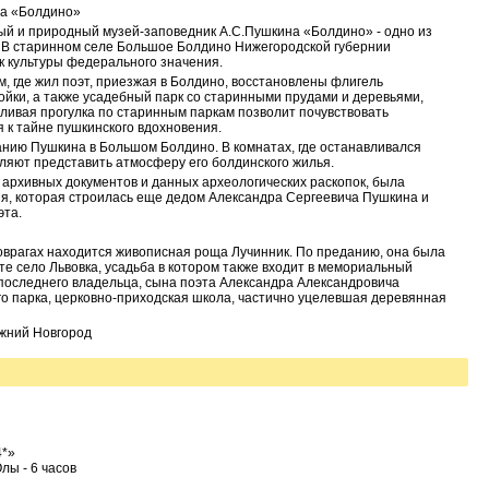
на «Болдино»
й и природный музей-заповедник А.С.Пушкина «Болдино» - одно из
 В старинном селе Большое Болдино Нижегородской губернии
к культуры федерального значения.
, где жил поэт, приезжая в Болдино, восстановлены флигель
ойки, а также усадебный парк со старинными прудами и деревьями,
ливая прогулка по старинным паркам позволит почувствовать
я к тайне пушкинского вдохновения.
нию Пушкина в Большом Болдино. В комнатах, где останавливался
оляют представить атмосферу его болдинского жилья.
 архивных документов и данных археологических раскопок, была
я, которая строилась еще дедом Александра Сергеевича Пушкина и
эта.
 оврагах находится живописная роща Лучинник. По преданию, она была
е село Львовка, усадьба в котором также входит в мемориальный
 последнего владельца, сына поэта Александра Александровича
го парка, церковно-приходская школа, частично уцелевшая деревянная
ижний Новгород
4*»
лы - 6 часов