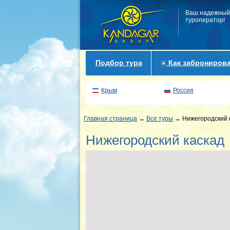
Ваш надежный
туроператор!
Подбор тура
Как забронирова
Крым
Россия
Главная страница
→
Все туры
→ Нижегородский 
Нижегородский каскад