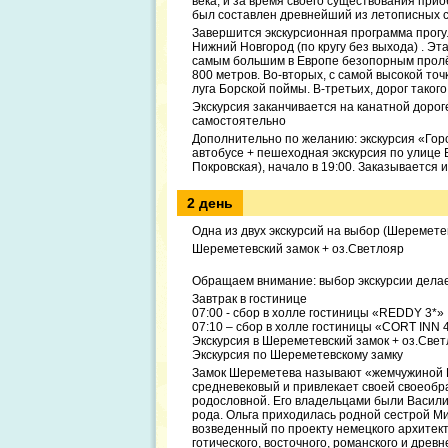
века, и за время своего существования пр
был составлен древнейший из летописных с
Завершится экскурсионная программа прогу
Нижний Новгород (по кругу без выхода) . Э
самым большим в Европе безопорным пролёт
800 метров. Во-вторых, с самой высокой т
луга Борской поймы. В-третьих, дорог таког
Экскурсия заканчивается на канатной дорог
самостоятельно
Дополнительно по желанию: экскурсия «Город
автобусе + пешеходная экскурсия по улице
Покровская), начало в 19:00. Заказывается
2 день
Одна из двух экскурсий на выбор (Шеремет
Шереметевский замок + оз.Светлояр
Обращаем внимание: выбор экскурсии делае
Завтрак в гостинице
07:00 - сбор в холле гостиницы «REDDY 3*»
07:10 – сбор в холле гостиницы «CORT INN 
Экскурсия в Шереметевский замок + оз.Све
Экскурсия по Шереметевскому замку
Замок Шереметева называют «жемчужиной П
средневековый и привлекает своей своеобра
родословной. Его владельцами были Васил
рода. Ольга приходилась родной сестрой М
возведенный по проекту немецкого архитек
готического, восточного, романского и древн