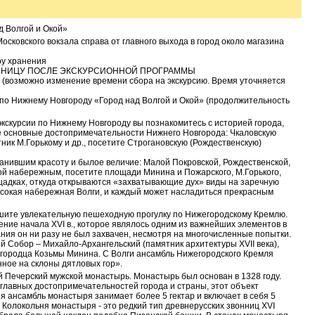
д Волгой и Окой»
Московского вокзала справа от главного выхода в город около магазина
ру хранения
ИНИЦУ ПОСЛЕ ЭКСКУРСИОННОЙ ПРОГРАММЫ
ию (возможно изменение времени сбора на экскурсию. Время уточняется
по Нижнему Новгороду «Город над Волгой и Окой» (продолжительность
кскурсии по Нижнему Новгороду вы познакомитесь с историей города,
те основные достопримечательности Нижнего Новгорода: Чкаловскую
тник М.Горькому и др., посетите Строгановскую (Рождественскую)
ранившим красоту и былое величие: Малой Покровской, Рождественской,
й набережным, посетите площади Минина и Пожарского, М.Горького,
щадках, откуда открываются «захватывающие дух» виды на заречную
ысокая набережная Волги, и каждый может насладиться прекрасным
ршите увлекательную пешеходную прогулку по Нижегородскому Кремлю.
ние начала XVI в., которое являлось одним из важнейших элементов в
ния он ни разу не был захвачен, несмотря на многочисленные попытки.
 Собор – Михайло-Архангельский (памятник архитектуры ХVII века),
егородца Козьмы Минина. С Волги ансамбль Нижегородского Кремля
ное на склоны дятловых гор».
й Печерский мужской монастырь. Монастырь был основан в 1328 году.
о главных достопримечательностей города и страны, этот объект
 ансамбль монастыря занимает более 5 гектар и включает в себя 5
 Колокольня монастыря - это редкий тип древнерусских звонниц ХVI