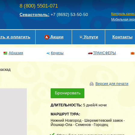
8 (800) 5501-071
Контроль каче
Севастополь:
+7 (8692)
53-50-50
Мобильная вер
ть и оплатить
Акции
Услуги
Контакты
Абхазия
Круизы
ТРАНСФЕРЫ
каскад
Версия для печати
Бронировать
ДЛИТЕЛЬНОСТЬ:
5 дней/4 ночи
МАРШРУТ ТУРА:
Нижний Новгород - Шереметевский замок -
Йошкар-Ола - Семенов - Городец