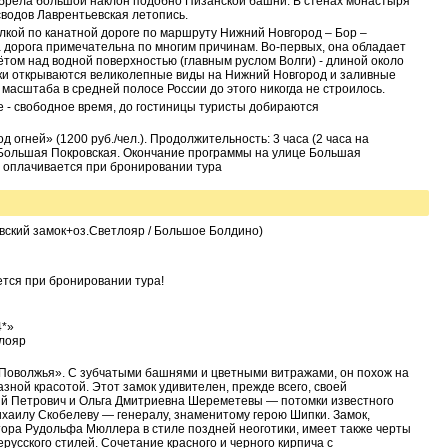
иобрела большой наклон подобно Пизанской башни. В стенах монастыря
водов Лаврентьевская летопись.
лкой по канатной дороге по маршруту Нижний Новгород – Бор –
та дорога примечательна по многим причинам. Во-первых, она обладает
ом над водной поверхностью (главным руслом Волги) - длиной около
очки открываются великолепные виды на Нижний Новгород и заливные
о масштаба в средней полосе России до этого никогда не строилось.
е - свободное время, до гостиницы туристы добираются
 огней» (1200 руб./чел.). Продолжительность: 3 часа (2 часа на
 Большая Покровская. Окончание программы на улице Большая
 и оплачивается при бронировании тура
евский замок+оз.Светлояр / Большое Болдино)
тся при бронировании тура!
4*»
тлояр
оволжья». С зубчатыми башнями и цветными витражами, он похож на
зной красотой. Этот замок удивителен, прежде всего, своей
ий Петрович и Ольга Дмитриевна Шереметевы — потомки известного
ихаилу Скобелеву — генералу, знаменитому герою Шипки. Замок,
тора Рудольфа Мюллера в стиле поздней неоготики, имеет также черты
ерусского стилей. Сочетание красного и черного кирпича с