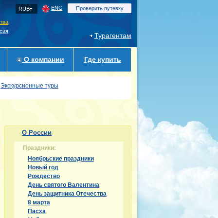
ENG
Проверить путевку
RUB
ства
сия
Турагентам
О компании
Где купить
Экскурсионные туры
О России
Праздники:
Ноябрьские праздники
Новый год
Рождество
День святого Валентина
День защитника Отечества
8 марта
Пасха