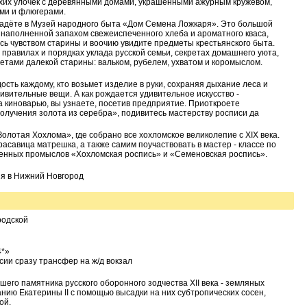
тихих улочек с деревянными домами, украшенными ажурным кружевом,
ми и флюгерами.
падёте в Музей народного быта «Дом Семена Ложкаря». Это большой
е, наполненной запахом свежеиспеченного хлеба и ароматного кваса,
есь чувством старины и воочию увидите предметы крестьянского быта.
правилах и порядках уклада русской семьи, секретах домашнего уюта,
етами далекой старины: вальком, рубелем, ухватом и коромыслом.
дость каждому, кто возьмет изделие в руки, сохраняя дыхание леса и
дивительные вещи. А как рождается удивительное искусство -
 киноварью, вы узнаете, посетив предприятие. Приоткроете
олучения золота из серебра», подивитесь мастерству росписи да
олотая Хохлома», где собрано все хохломское великолепие с XIX века.
расавица матрешка, а также самим поучаствовать в мастер - классе по
енных промыслов «Хохломская роспись» и «Семеновская роспись».
ия в Нижний Новгород
родской
4*»
сии сразу трансфер на ж/д вокзал
его памятника русского оборонного зодчества XII века - земляных
анию Екатерины II с помощью высадки на них субтропических сосен,
ой.