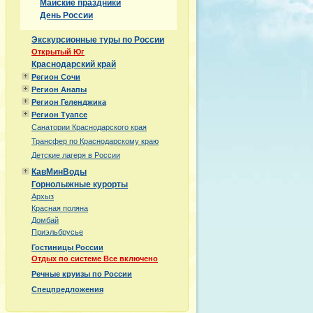
Майские праздники
День России
Экскурсионные туры по России
Открытый Юг
Краснодарский край
Регион Сочи
Регион Анапы
Регион Геленджика
Регион Туапсе
Санатории Краснодарского края
Трансфер по Краснодарскому краю
Детские лагеря в России
КавМинВоды
Горнолыжные курорты
Архыз
Красная поляна
Домбай
Приэльбрусье
Гостиницы России
Отдых по системе Все включено
Речные круизы по России
Спецпредложения