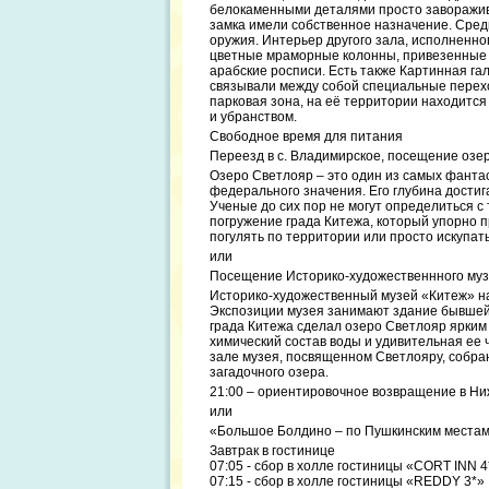
белокаменными деталями просто заворажива
замка имели собственное назначение. Сред
оружия. Интерьер другого зала, исполненно
цветные мраморные колонны, привезенные 
арабские росписи. Есть также Картинная га
связывали между собой специальные перех
парковая зона, на её территории находитс
и убранством.
Свободное время для питания
Переезд в с. Владимирское, посещение озер
Озеро Светлояр – это один из самых фанта
федерального значения. Его глубина достиг
Ученые до сих пор не могут определиться с
погружение града Китежа, который упорно п
погулять по территории или просто искупать
или
Посещение Историко-художественнного музе
Историко-художественный музей «Китеж» на
Экспозиции музея занимают здание бывшей 
града Китежа сделал озеро Светлояр ярким 
химический состав воды и удивительная ее
зале музея, посвященном Светлояру, собр
загадочного озера.
21:00 – ориентировочное возвращение в Н
или
«Большое Болдино – по Пушкинским местам»
Завтрак в гостинице
07:05 - сбор в холле гостиницы «CORT INN 4
07:15 - сбор в холле гостиницы «REDDY 3*»