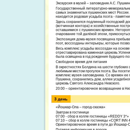
Экскурсия в музей – заповедник А.С. Пушки
Государственный литературно-мемориальны
самых знаменитых пушкинских мест России.
находится родовая усадьба поэта - памятни
Здесь сохранился подлинный господский дом
(вотчинная контора) и хозяйственные постр
оставшимися с пушкинских времен. Нетороп
очарование той далёкой эпохи, прикоснутьс
Экспозиция дома-музея посвящена пребыва
поэт, воссозданы интерьеры, которые позв
Весь комплекс усадьбы воссоздан на основе
отреставрирована каменная церковь Успени
была освящена в год рождения будущего по
Свободное время для питания
В окрестностях Болдина на шести глубоких
любимым местом прогулок поэта. Вы посетит
комплекс музея-заповедника. Со времен ее
Пушкина, сохранились дом, аллеи усадебно
церковь Святого Александра Невского.
20:00 – ориентировочное возвращение в Н
3 день
«Йошкар-Ола – город-сказка»
Завтрак в гостинице
07:00 - сбор в холле гостиницы «REDDY 3*»
07:10 – сбор в холле гостиницы «CORT INN 
Ориентировочное время в пути до Йошкар-О
Путевая информация в дороге.