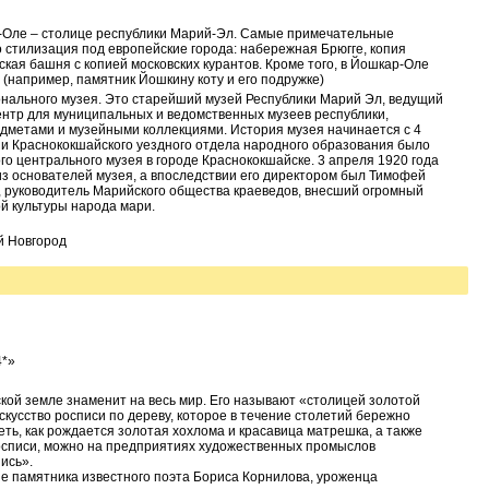
р-Оле – столице республики Марий-Эл. Самые примечательные
стилизация под европейские города: набережная Брюгге, копия
кая башня с копией московских курантов. Кроме того, в Йошкар-Оле
(например, памятник Йошкину коту и его подружке)
нального музея. Это старейший музей Республики Марий Эл, ведущий
нтр для муниципальных и ведомственных музеев республики,
метами и музейными коллекциями. История музея начинается с 4
гии Краснококшайского уездного отдела народного образования было
о центрального музея в городе Краснококшайске. 3 апреля 1920 года
из основателей музея, а впоследствии его директором был Тимофей
д, руководитель Марийского общества краеведов, внесший огромный
й культуры народа мари.
й Новгород
4*»
ой земле знаменит на весь мир. Его называют «столицей золотой
скусство росписи по дереву, которое в течение столетий бережно
еть, как рождается золотая хохлома и красавица матрешка, а также
 росписи, можно на предприятиях художественных промыслов
ись».
е памятника известного поэта Бориса Корнилова, уроженца