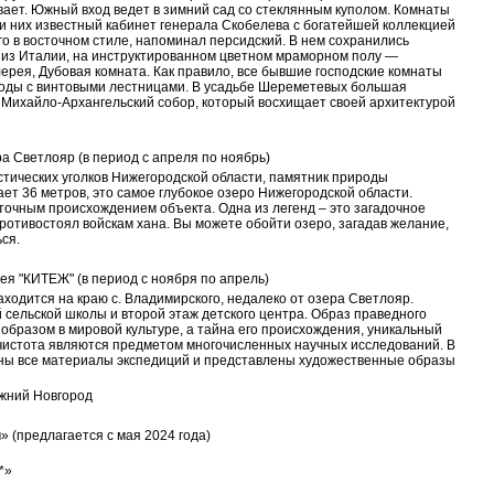
ет. Южный вход ведет в зимний сад со стеклянным куполом. Комнаты
и них известный кабинет генерала Скобелева с богатейшей коллекцией
го в восточном стиле, напоминал персидский. В нем сохранились
из Италии, на инструктированном цветном мраморном полу —
лерея, Дубовая комната. Как правило, все бывшие господские комнаты
оды с винтовыми лестницами. В усадьбе Шереметевых большая
я Михайло-Архангельский собор, который восхищает своей архитектурой
а Светлояр (в период с апреля по ноябрь)
стических уголков Нижегородской области, памятник природы
ает 36 метров, это самое глубокое озеро Нижегородской области.
 точным происхождением объекта. Одна из легенд – это загадочное
ротивостоял войскам хана. Вы можете обойти озеро, загадав желание,
ся.
я "КИТЕЖ" (в период с ноября по апрель)
ходится на краю с. Владимирского, недалеко от озера Светлояр.
сельской школы и второй этаж детского центра. Образ праведного
образом в мировой культуре, а тайна его происхождения, уникальный
 чистота являются предметом многочисленных научных исследований. В
аны все материалы экспедиций и представлены художественные образы
ижний Новгород
 (предлагается с мая 2024 года)
*»