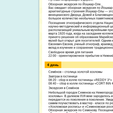
Обзорная экскурсия по Йошкар-Оле.
Вас ожидает обзорная экскурсия по Йошка
архитектурные строения Йошкар-Олы — это 
венецианского Дворца, Дожей и Благовещенс
большое количество необычных памятников 
Посещение этнографического отдела Нацио
научно-методический и информационный це
располагающий уникальным музейными пред
марта 1920 года, когда на заседании колле
принято решение об образовании Марийског
музей был открыт для посетителей. Одним 
Евсеевич Евсеев, ученый-этнограф, краеве
вклад в изучение и сохранение традиционно
Свободное время для питания
22:00 - ориентировочное прибытие в Нижни
4 день
Семёнов – столица золотой хохломы
Завтрак в гостинице
08:20 - сбор в холле гостиницы «REDDY 3*»
08:40 – сбор в холле гостиницы «CORT INN 
Экскурсия в Семёнов
Небольшой городок Семенов на Нижегородск
хохломы». В далеком XVII веке зародилось и
передается из поколения в поколение. Увид
самим поучаствовать в мастер - классе по
«Хохломская роспись» и «Семеновская росп
Обзорная экскурсия по Семенову. Посещени