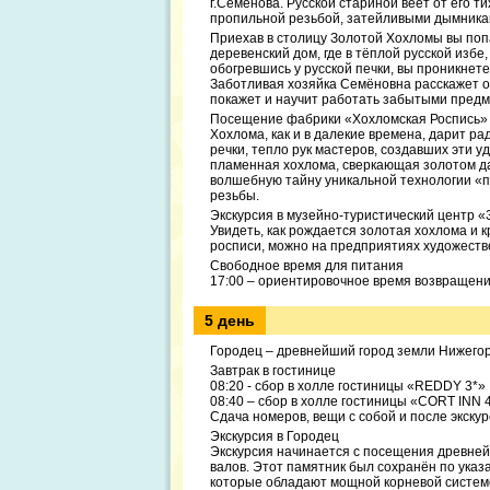
г.Семенова. Русской стариной веет от его 
пропильной резьбой, затейливыми дымника
Приехав в столицу Золотой Хохломы вы по
деревенский дом, где в тёплой русской изб
обогревшись у русской печки, вы проникнет
Заботливая хозяйка Семёновна расскажет о 
покажет и научит работать забытыми предм
Посещение фабрики «Хохломская Роспись»
Хохлома, как и в далекие времена, дарит ра
речки, тепло рук мастеров, создавших эти у
пламенная хохлома, сверкающая золотом да
волшебную тайну уникальной технологии «п
резьбы.
Экскурсия в музейно-туристический центр «З
Увидеть, как рождается золотая хохлома и к
росписи, можно на предприятиях художеств
Свободное время для питания
17:00 – ориентировочное время возвращен
5 день
Городец – древнейший город земли Нижего
Завтрак в гостинице
08:20 - сбор в холле гостиницы «REDDY 3*»
08:40 – сбор в холле гостиницы «CORT INN 
Сдача номеров, вещи с собой и после экскур
Экскурсия в Городец
Экскурсия начинается с посещения древнейш
валов. Этот памятник был сохранён по указ
которые обладают мощной корневой систем