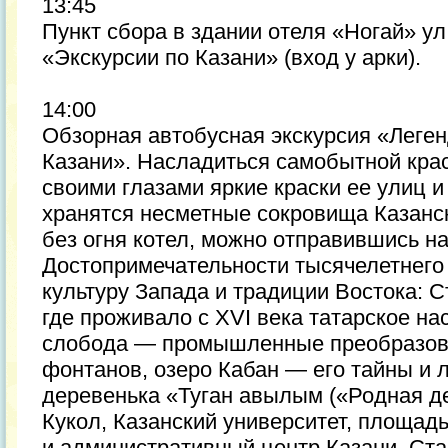
13:45
Пункт сбора в здании отеля «Ногай» ул
«Экскурсии по Казани» (вход у арки).
14:00
Обзорная автобусная экскурсия «Леге
Казани». Насладиться самобытной крас
своими глазами яркие краски ее улиц и
хранятся несметные сокровища Казанск
без огня котел, можно отправившись н
Достопримечательности тысячелетнего 
культуру Запада и традиции Востока: С
где проживало с XVI века татарское на
слобода — промышленные преобразова
фонтанов, озеро Кабан — его тайны и 
деревенька «Туган авылым («Родная де
Кукол, Казанский университет, площа
и административный центр Казани. Ст