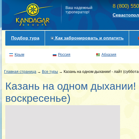
8 (800) 55
Ваш надежный
туроператор!
Севастопол
Подбор тура
Как забронировать и оплатить
Крым
Россия
Абхазия
Главная страница
→
Все туры
→ Казань на одном дыхании! - лайт (суббота
Казань на одном дыхании! 
воскресенье)