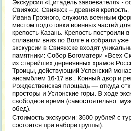
Экскурсия «Цитадель завоевателя» - о
Свияжск. Свияжск – древняя крепость,
Ивана Грозного, служила военным фор
местом подготовки военных частей для
крепость Казань. Крепость построили в
сплавили вниз по Волге и собрали уже
экскурсии в Свияжске входят уникальн
памятники: Собор Богоматери «Всех С
из старейших деревянных храмов Росс
Троицы, действующий Успенский монас
ансамблем 16-17 вв., Конный двор и р
Рождественская площадь — откуда отк
просторы и Услонские горы. В ходе эк
свободное время (самостоятельно: муз
обед).
Стоимость экскурсии: 3600 рублей с ту
состоится при наборе группы).