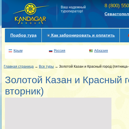
8 (800) 55
Ваш надежный
туроператор!
Севастопол
Подбор тура
Как забронировать и оплатить
Крым
Россия
Абхазия
Главная страница
→
Все туры
→ Золотой Казан и Красный город (пятница-
Золотой Казан и Красный г
вторник)