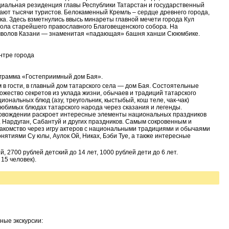
альная резиденция главы Республики Татарстан и государственный
ают тысячи туристов. Белокаменный Кремль – сердце древнего города,
ока. Здесь взметнулись ввысь минареты главной мечети города Кул
ола старейшего православного Благовещенского собора. На
имволов Казани — знаменитая «падающая» башня ханши Сююмбике.
нтре города
рограмма «Гостеприимный дом Бая».
в гости, в главный дом татарского села — дом Бая. Состоятельные
жество секретов из уклада жизни, обычаев и традиций татарского
иональных блюд (азу, треугольник, кыстыбый, кош теле, чак-чак)
любимых блюдах татарского народа через сказания и легенды.
ровождении раскроет интересные элементы национальных праздников
, Нардуган, Сабантуй и других праздников. Самым сокровенным и
акомство через игру актеров с национальными традициями и обычаями
онятиями Су юлы, Аулок Ой, Никах, Бэби Туе, а также интересные
 2700 рублей детский до 14 лет, 1000 рублей дети до 6 лет.
15 человек).
ные экскурсии: