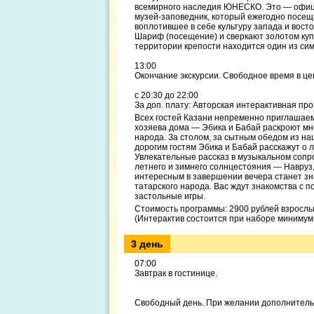
всемирного наследия ЮНЕСКО. Это — офици
музей-заповедник, который ежегодно посещ
воплотившее в себе культуру запада и вост
Шариф (посещение) и сверкают золотом куп
территории крепости находится один из с
13:00
Окончание экскурсии. Свободное время в це
с 20:30 до 22:00
За доп. плату: Авторская интерактивная п
Всех гостей Казани непременно приглашаем 
хозяева дома — Эбика и Бабай раскроют мно
народа. За столом, за сытным обедом из нац
дорогим гостям Эбика и Бабай расскажут о 
Увлекательные рассказ в музыкальном соп
летнего и зимнего солнцестояния — Навруз
интересным в завершении вечера станет зн
татарского народа. Вас ждут знакомства с п
застольные игры.
Стоимость программы: 2900 рублей взрослый,
(Интерактив состоится при наборе минимум 
3 день
07:00
Завтрак в гостинице.
Свободный день. При желании дополнитель