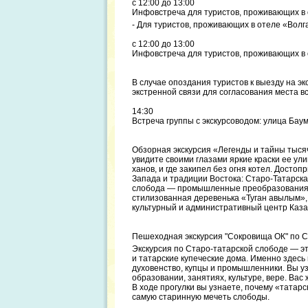
с 12:00 до 13:00
Инфовстреча для туристов, проживающих в от
- Для туристов, проживающих в отеле «Волга
с 12:00 до 13:00
Инфовстреча для туристов, проживающих в 
В случае опоздания туристов к выезду на э
экстренной связи для согласования места вс
14:30
Встреча группы с экскурсоводом: улица Баум
Обзорная экскурсия «Легенды и тайны тыся
увидите своими глазами яркие краски ее ул
ханов, и где закипел без огня котел. Досто
Запада и традиции Востока: Старо-Татарска
слобода — промышленные преобразования П
стилизованная деревенька «Туган авылым»,
культурный и административный центр Каза
Пешеходная экскурсия "Сокровища ОК" по С
Экскурсия по Старо-татарской слободе — эт
и татарские купеческие дома. Именно здес
духовенство, купцы и промышленники. Вы у
образовании, занятиях, культуре, вере. Вас
В ходе прогулки вы узнаете, почему «тата
самую старинную мечеть слободы.