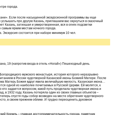
нтре города.
Казани». Если после насыщенной экскурсионной программы вы еще
и услышать про другую Казань, приглашаем вас окунуться в сказочный
ет Казань, затихшая и умиротворенная, вся в огнях подсветки
о самым ярким местам ночного города.
а. Экскурсия состоится при наборе минимум 10 чел.
мана, 19 (напротив входа в отель «Ногай») Пешеходный день.
Богородицкого мужского монастыря, история которого неразрывно
читанием в России чудотворной Казанской иконы Божией Матери. После
 сама Матерь Божия вдруг явила величайшую милость. Казанская икона…
ется одной из наиболее почитаемых в Русской Церкви. Ей молятся, к
 кто задается вопросом, какой путь проделала чудотворная икона и
ад, в 1932 году, Казань потеряла один из своих главных объектов –
теперь спустя годы собор возведен на месте обретения чудотворного
есто, в своем прежнем облике. И трудно переоценить духовное
ский Кремль – главная достопримечательность города, памятник