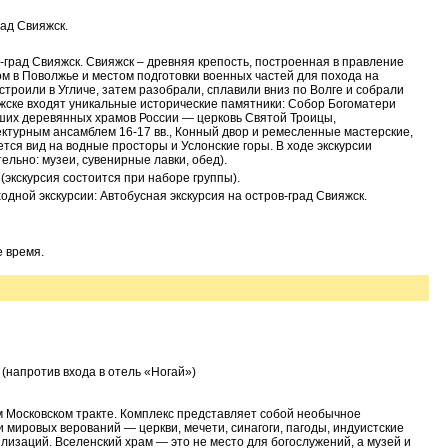
рад Свияжск.
-град Свияжск. Свияжск – древняя крепость, построенная в правление
м в Поволжье и местом подготовки военных частей для похода на
строили в Угличе, затем разобрали, сплавили вниз по Волге и собрали
яжске входят уникальные исторические памятники: Собор Богоматери
ших деревянных храмов России — церковь Святой Троицы,
ктурным ансамблем 16-17 вв., Конный двор и ремесленные мастерские,
ся вид на водные просторы и Услонские горы. В ходе экскурсии
льно: музеи, сувенирные лавки, обед).
 (экскурсия состоится при наборе группы).
дной экскурсии: Автобусная экскурсия на остров-град Свияжск.
е время.
 (напротив входа в отель «Ногай»)
 Московском тракте. Комплекс представляет собой необычное
 мировых верований — церкви, мечети, синагоги, пагоды, индуистские
лизаций. Вселенский храм — это не место для богослужений, а музей и