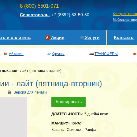
8 (800) 5501-071
Контроль каче
Севастополь:
+7 (8692)
53-50-50
Мобильная вер
ть и оплатить
Акции
Услуги
Контакты
Абхазия
Круизы
ТРАНСФЕРЫ
 дыхании - лайт (пятница-вторник)
ии - лайт (пятница-вторник)
Версия для печати
Бронировать
ДЛИТЕЛЬНОСТЬ:
5 дней/4 ночи
МАРШРУТ ТУРА:
Казань - Свияжск - Раифа