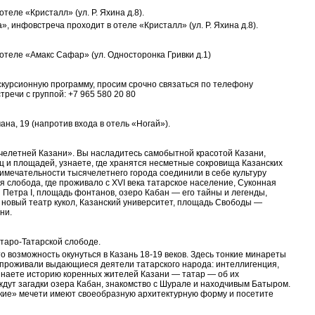
еле «Кристалл» (ул. Р. Яхина д.8).
», инфовстреча проходит в отеле «Кристалл» (ул. Р. Яхина д.8).
отеле «Амакс Сафар» (ул. Односторонка Гривки д.1)
кскурсионную программу, просим срочно связаться по телефону
тречи с группой: +7 965 580 20 80
ана, 19 (напротив входа в отель «Ногай»).
челетней Казани». Вы насладитесь самобытной красотой Казани,
иц и площадей, узнаете, где хранятся несметные сокровища Казанских
примечательности тысячелетнего города соединили в себе культуру
я слобода, где проживало с XVI века татарское население, Суконная
етра I, площадь фонтанов, озеро Кабан — его тайны и легенды,
 новый театр кукол, Казанский университет, площадь Свободы —
ни.
таро-Татарской слободе.
о возможность окунуться в Казань 18-19 веков. Здесь тонкие минареты
ь проживали выдающиеся деятели татарского народа: интеллигенция,
знаете историю коренных жителей Казани — татар — об их
 ждут загадки озера Кабан, знакомство с Шурале и находчивым Батыром.
рские» мечети имеют своеобразную архитектурную форму и посетите