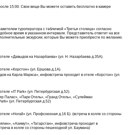
осле 15:00. Свои вещи Вы можете оставить бесплатно в камере
вителем туроператора с табличкой «Третья столица» согласно
добное время в указанном интервале. Представитель ответит на все
полнительные экскурсии, которые Вы можете приобрести по желанию.
теле «Давыдов на Назарбаева» (ул. Н. Назарбаева д.35А).
теле «Корстон» (ул. Ершова д.1А).
дов на Карла Маркса», инфовстреча проходит в отеле «Корстон» (ул.
еле «IT Park» (ул. Петербургская д.52).
ляр Палас», «Парк Отель», «Гранд Отель», «Сулейман
ark» (ул. Петербургская д.52)
теле «Ногай» (ул. Профсоюзная д.16 Б). (встреча в холле со стороны
япин», «Азимут», «Татарстан», инфовстреча проходит в
встреча в холле со стороны пешеходной ул. Баумана)