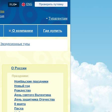
ENG
Проверить путевку
RUB
ства
сия
Турагентам
О компании
Где купить
Экскурсионные туры
О России
Праздники:
Ноябрьские праздники
Новый год
Рождество
День святого Валентина
День защитника Отечества
8 марта
Пасха