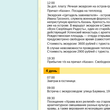
12:00
За доп. плату: Речная экскурсия на остров-г
Причал «Казан». Посадка на теплоход.
Экскурсия «Цитадель завоевателя» - остров
Ивана Грозного, служила военным форпосто
неприступную крепость Казань. Крепость по
уже на острове. В маршрут экскурсии в Сви
«Всех Скорбящих Радость», один из старей
действующий Успенский монастырь с архите
Рождественская площадь — откуда открывает
предусмотрено свободное время (самостояте
Стоимость экскурсии: 3600 рублей с туриста
В случае невозможности проведения теплохо
Стоимость экскурсии 2900 рублей с туриста.
19:30
Прибытие т/х на причал «Казан». Свободно
4 день
07:00
Завтрак в гостинице.
09:00
Встреча с экскурсоводом: улица Баумана, 19
09:30
Посещение «Храма всех религий» на старом
архитектурное смешивание разных культур и
храмы, а также верования исчезнувших циви