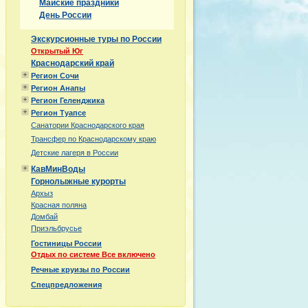
Майские праздники
День России
Экскурсионные туры по России
Открытый Юг
Краснодарский край
Регион Сочи
Регион Анапы
Регион Геленджика
Регион Туапсе
Санатории Краснодарского края
Трансфер по Краснодарскому краю
Детские лагеря в России
КавМинВоды
Горнолыжные курорты
Архыз
Красная поляна
Домбай
Приэльбрусье
Гостиницы России
Отдых по системе Все включено
Речные круизы по России
Спецпредложения