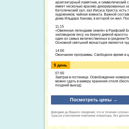
архитектурный памятник, и символический с
имеет несколько красиво декорированных з
Католический зал, зал Иисуса Христа; есть 
художников, чайная комната. Важной состав
дома Ильдара Ханова, в которой он жил. Пос
11:15
«Овеянная легендами земля» в Раифский Бо
заповедном лесу, на берегу дивной красоты 
один из самых величественных в среднем П
Основной святыней монастыря является чуд
14:00
Окончание программы. Свободное время в ц
5 день
07:00
Завтрак в гостинице. Освобождение номеров
можно сдать в камеру хранения отеля (бесп
поздний выезд).
Посмотреть цены →
Доводим до Вашего сведения, что в течение сезона
тура,на усмотрение компании оператора, без допол