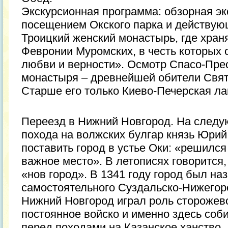
Экскурсионная программа: обзорная экс
посещением Окского парка и действую
Троицкий женский монастырь, где хран
Февронии Муромских, в честь которых 
любви и верности». Осмотр Спасо-Пре
монастыря – древнейшей обители Свят
Старше его только Киево-Печерская ла
Переезд в Нижний Новгород. На следу
похода на волжских булгар князь Юри
поставить город в устье Оки: «решился
важное место». В летописях говорится,
«нов город». В 1341 году город был на
самостоятельного Суздальско-Нижегор
Нижний Новгород играл роль сторожево
постоянное войско и именно здесь соб
перед походами на Казанское ханство.