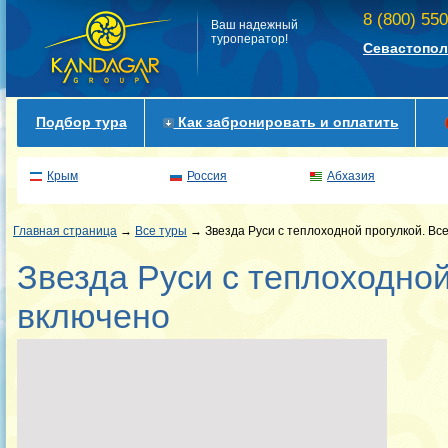
8 (800) 55
Ваш надежный
туроператор!
Севастопол
Подбор тура
Как забронировать и оплатить
Крым
Россия
Абхазия
Главная страница
→
Все туры
→ Звезда Руси с теплоходной прогулкой. Вс
Звезда Руси с теплоходной
включено