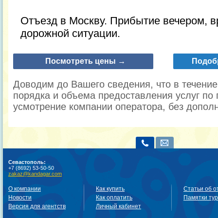
Отъезд в Москву. Прибытие вечером, в
дорожной ситуации.
Посмотреть цены →
Подоб
Доводим до Вашего сведения, что в течени
порядка и объема предоставления услуг по 
усмотрение компании оператора, без допол
Севастополь:
+7 (8692) 53-50-50
zakaz@kandagar.com
О компании
Как купить
Статьи об о
Новости
Как оплатить
Памятки ту
Версия для агентств
Личный кабинет