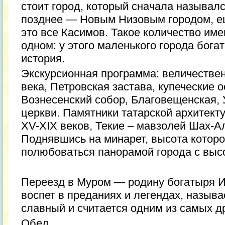
стоит город, который сначала называ
позднее — Новым Низовым городом, е
это все Касимов. Такое количество име
одном: у этого маленького города бог
история.
Экскурсионная программа: величестве
века, Петровская застава, купеческие 
Вознесенский собор, Благовещенская, 
церкви. Памятники татарской архитект
XV-XIX веков, Текие – мавзолей Шах-А
Поднявшись на минарет, высота которо
полюбоваться панорамой города с высо
Переезд в Муром — родину богатыря 
воспет в преданиях и легендах, называ
славный и считается одним из самых д
Обед.