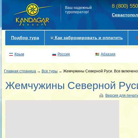
8 (800) 55
Ваш надежный
туроператор!
Севастопол
Подбор тура
Как забронировать и оплатить
Крым
Россия
Абхазия
Главная страница
→
Все туры
→ Жемчужины Северной Руси. Все включено
Жемчужины Северной Руси
Версия для печат