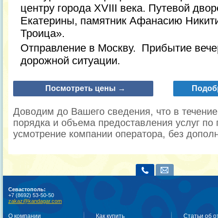
центру города XVIII века. Путевой дв
Екатерины, памятник Афанасию Никити
Троица».
Отправление в Москву. Прибытие вечер
дорожной ситуации.
Посмотреть цены →
Подоб
Доводим до Вашего сведения, что в течени
порядка и объема предоставления услуг по 
усмотрение компании оператора, без допол
Севастополь:
+7 (8692) 53-50-50
zakaz@kandagar.com
О компании
Как купить
Статьи об о