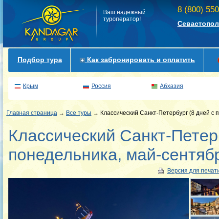
8 (800) 55
Ваш надежный
туроператор!
Севастопол
Подбор тура
Как забронировать и оплатить
Крым
Россия
Абхазия
Главная страница
→
Все туры
→ Классический Санкт-Петербург (8 дней с 
Классический Санкт-Петерб
понедельника, май-сентяб
Версия для печат