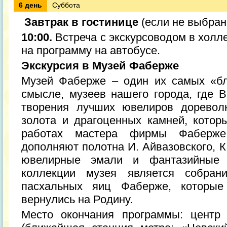
6 день
Суббота
Завтрак в гостинице
(если не выбран
10:00.
Встреча с экскурсоводом в холл
на программу на автобусе.
Экскурсия в Музей Фаберже
Музей Фаберже – один их самых «бл
смысле, музеев нашего города, где 
творения лучших ювелиров доревол
золота и драгоценных камней, котор
работах мастера фирмы Фаберже
дополняют полотна И. Айвазовского, К
ювелирные эмали и фантазийные 
коллекции музея является собран
пасхальных яиц Фаберже, которые
вернулись на Родину.
Место окончания программы: центр