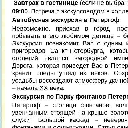
Завтрак в гостинице
(если не выбран
09:00.
Встреча с экскурсоводом в холл
Автобусная экскурсия в Петергоф
Невозможно, приехав в город, пос
побывать в его любимом детище – б
Экскурсия познакомит Вас с одним 
пригородов Санкт-Петербурга, кото
столетий являлся загородной импе
Дорога, которая приведет Вас в Пете
хранит следы ушедших веков. Сохр
усадьбы воссоздают атмосферу дачной
– начала XX века.
Экскурсия по Парку фонтанов Петер
Петергоф – столица фонтанов, вол
увенчанным стоящей на крыше золот
служит Большой каскад – неверо
фонтанами и скульптурами. Струя сам