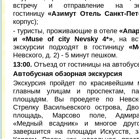
встречу и отправление на эк
гостиницу
«Азимут Отель Санкт-Пет
корпус);
- туристы, проживающие в отеле
«Апар
и «Muse of city Nevsky 4*»
, на вс
экскурсии подходят в гостиницу
«М
Невского, д. 2) - 5 минут пешком.
13:00.
Отъезд от гостиницы на автобус
Автобусная обзорная экскурсия
Экскурсия пройдет по красивейшим 
главным улицам и проспектам, п
площадям. Вы проедете по Невско
Стрелку Васильевского острова, Дв
площадь, Марсово поле, Адмирал
«Медный всадник» и многое друго
завершится на площади Искусств, з