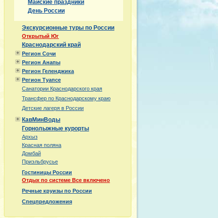
Майские праздники
День России
Экскурсионные туры по России
Открытый Юг
Краснодарский край
Регион Сочи
Регион Анапы
Регион Геленджика
Регион Туапсе
Санатории Краснодарского края
Трансфер по Краснодарскому краю
Детские лагеря в России
КавМинВоды
Горнолыжные курорты
Архыз
Красная поляна
Домбай
Приэльбрусье
Гостиницы России
Отдых по системе Все включено
Речные круизы по России
Спецпредложения