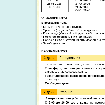
23.05.2026
22.06.2026 -
27.07
25.05.2026 -
27.06.2026
30.05.2026
29.06.2026 -
04.07.2026
ОПИСАНИЕ ТУРА:
В программе тура:
• Большая обзорная экскурсия
• Эрмитаж (входной билет без экскурсии)
• Кронштадт (Морской собор, парк «Остров Фо
• Петергоф (фонтаны Нижнего парка)
• Царское Село (Екатерининский дворец с Янт
• 3 свободных дня
ПРОГРАММА ТУРА:
1 день
Понедельние
Вы приезжаете в гостиницу самостоятельн
Трансфер до гостиницы
с вокзала или аэр
заранее: от 2.400 руб./машина.
Гарантированное размещение в гостинице 
гостиницы.
Свободный день.
2 день
Вторник
Завтрак в гостинице
(если не выбран тариф
С 9:00 до 10:00 (до отъезда на прогр