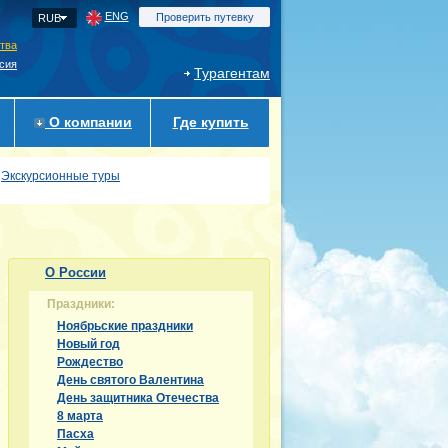
ENG
Проверить путевку
RUB
ства
сия
Турагентам
О компании
Где купить
Экскурсионные туры
О России
Праздники:
Ноябрьские праздники
Новый год
Рождество
День святого Валентина
День защитника Отечества
8 марта
Пасха