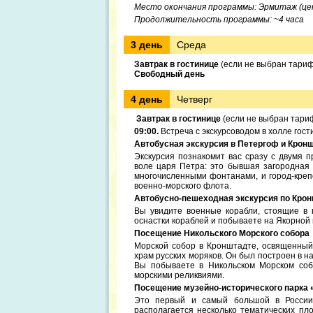
Место окончания программы: Эрмитаж (це
Продолжительность программы: ~4 часа
3 день
Среда
Завтрак в гостинице
(если не выбран тариф
Свободный день
4 день
Четверг
Завтрак в гостинице
(если не выбран тариф
09:00.
Встреча с экскурсоводом в холле гост
Автобусная экскурсия в Петергоф и Крон
Экскурсия познакомит вас сразу с двумя п
воле царя Петра: это бывшая загородная
многочисленными фонтанами, и город-креп
военно-морского флота.
Автобусно-пешеходная экскурсия по Кро
Вы увидите военные корабли, стоящие в 
оснастки кораблей и побываете на Якорной
Посещение Никольского Морского собора
Морской собор в Кронштадте, освященный 
храм русских моряков. Он был построен в н
Вы побываете в Никольском Морском собо
морскими реликвиями.
Посещение музейно-исторического парка 
Это первый и самый большой в России
располагается несколько тематических пл