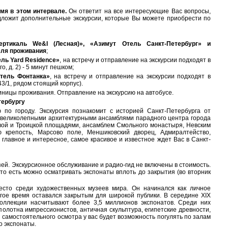
мя в этом интервале.
Он ответит на все интересующие Вас вопросы,
дложит дополнительные экскурсии, которые Вы можете приобрести по
ертикаль We&I (Лесная)», «Азимут Отель Санкт-Петербург» и
еля проживания
;
ель Yard Residence»
, на встречу и отправление на экскурсии подходят в
о, д. 2) - 5 минут пешком;
тель Фонтанка»
, на встречу и отправление на экскурсии подходят в
43/1, рядом стоящий корпус).
тиницы проживания. Отправление на экскурсию на автобусе.
тербургу
по городу. Экскурсия познакомит с историей Санкт-Петербурга от
 великолепными архитектурными ансамблями парадного центра города
овой и Троицкой площадями, ансамблем Смольного монастыря, Невским
ю крепость, Марсово поле, Меншиковский дворец, Адмиралтейство,
 главное и интересное, самое красивое и известное ждет Вас в Санкт-
зей. Экскурсионное обслуживание и радио-гид не включены в стоимость.
то есть можно осматривать экспонаты вплоть до закрытия (во вторник
сто среди художественных музеев мира. Он начинался как личное
гое время оставался закрытым для широкой публики. В середине XIX
коллекции насчитывают более 3,5 миллионов экспонатов. Среди них
олотна импрессионистов, античная скульптура, египетские древности,
 самостоятельного осмотра у вас будет возможность погулять по залам
о экспонаты.