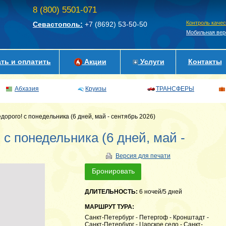
8 (800) 5501-071
Контроль каче
Севастополь:
+7 (8692)
53-50-50
Мобильная вер
ть и оплатить
Акции
Услуги
Контакты
Абхазия
Круизы
ТРАНСФЕРЫ
дорого! с понедельника (6 дней, май - сентябрь 2026)
! с понедельника (6 дней, май -
Версия для печати
Бронировать
ДЛИТЕЛЬНОСТЬ:
6 ночей/5 дней
МАРШРУТ ТУРА:
Санкт-Петербург - Петергоф - Кронштадт -
Санкт-Петербург - Царское село - Санкт-