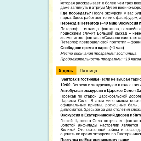
которая рассказывает о более чем трех век
даже заглянуть в атриум Музея военно-морс
Где пообедать?
После экскурсии у вас буд
парка. Здесь работают точки с фастфудом, а
Переезд в Петергоф (~40 мин)
Экскурсия 
Петергоф – столица фонтанов, волшебный
подножием служит Большой каскад – неве
знаменитого фонтана «Самсон» взметается
Петергоф превзошел свой прототип – франц
Свободное время в парке (~1 час)
Место окончания программы: гостиница
Продолжительность программы: ~10 часов
5 день
Пятница
Завтрак в гостинице
(если не выбран тариф
10:00.
Встреча с экскурсоводом в холле гост
Автобусная экскурсия в Царское Село «З
Проехав по старой Царскосельской дорог
Царском Селе. В этом живописном месте 
официальные приемы, роскошные балы, 
дипломатов. Здесь же за два столетия сло
Экскурсия в Екатерининский дворец и Ян
Гостей Царского Села потрясает фантаст
Золотой анфилады Растрелли является 
Великой Отечественной войны и воссозд
оценить во время экскурсии по Екатерининс
Прогулка по Екатерининскому парку