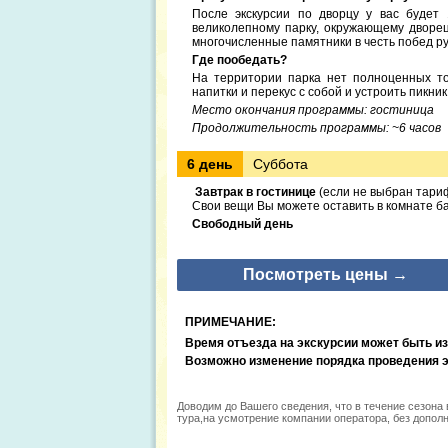
После экскурсии по дворцу у вас будет 
великолепному парку, окружающему дворе
многочисленные памятники в честь побед ру
Где пообедать?
На территории парка нет полноценных то
напитки и перекус с собой и устроить пикни
Место окончания программы: гостиница
Продолжительность программы: ~6 часов
6 день
Суббота
Завтрак в гостинице
(если не выбран тари
Свои вещи Вы можете оставить в комнате ба
Свободный день
Посмотреть цены →
ПРИМЕЧАНИЕ:
Время отъезда на экскурсии может быть из
Возможно изменение порядка проведения эк
Доводим до Вашего сведения, что в течение сезона
тура,на усмотрение компании оператора, без допол