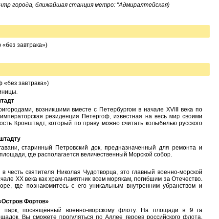
нтр города, ближайшая станция метро: "Адмиралтейская)
 «без завтрака»)
 «без завтрака»)
иницы.
штадт
ригородами, возникшими вместе с Петербургом в начале XVIII века по
 императорская резиденция Петергоф, известная на весь мир своими
ость Кронштадт, который по праву можно считать колыбелью русского
нштадту
гавани, старинный Петровский док, предназначенный для ремонта и
 площади, где располагается величественный Морской собор.
в честь святителя Николая Чудотворца, это главный военно-морской
ачале XX века как храм-памятник всем морякам, погибшим за Отечество.
ре, где познакомитесь с его уникальным внутренним убранством и
«Остров Фортов»
 парк, посвящённый военно-морскому флоту. На площади в 9 га
ощадок. Вы сможете прогуляться по Аллее героев российского флота,