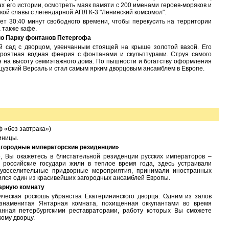
ах его истории, осмотреть маяк памяти с 200 именами героев-моряков и
кой славы с легендарной АПЛ К-3 "Ленинский комсомол".
ет 30:40 минут свободного времени, чтобы перекусить на территории
 также кафе.
по Парку фонтанов Петергофа
 сад с дворцом, увенчанным стоящей на крыше золотой вазой. Его
роятная водная феерия с фонтанами и скульптурами. Струя самого
 на высоту семиэтажного дома. По пышности и богатству оформления
узский Версаль и стал самым ярким дворцовым ансамблем в Европе.
 «без завтрака»)
иницы.
агородные императорские резиденции»
е, Вы окажетесь в блистательной резиденции русских императоров –
российские государи жили в теплое время года, здесь устраивали
увеселительные придворные мероприятия, принимали иностранных
жился один из красивейших загородных ансамблей Европы.
тарную комнату
ическая роскошь убранства Екатерининского дворца. Одним из залов
знаменитая Янтарная комната, похищенная оккупантами во время
анная петербургскими реставраторами, работу которых Вы сможете
кому дворцу.