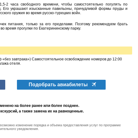
1,5-2 часа свободного времени, чтобы самостоятельно погулять по
ц. Его украшают изысканные павильоны, причудливой формы пруды и
сского оружия во время русско-турецких войн.
чек питания, только за его пределами. Поэтому рекомендуем брать
к во время прогулки по Екатерининскому парку.
ф «без завтрака») Самостоятельное освобождение номеров до 12:00
гажа отеля.
Подобрать авиабилеты
менено на более ранее или более позднее.
скурсий, а также замена их на равноценные.
 возможно изменение порядка и объема предоставления услуг по программе
нительного уведомления.