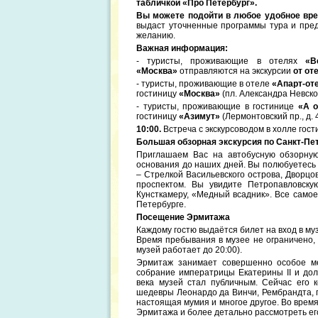
табличкой «Про Петербург».
Вы можете подойти в любое удобное вре
выдаст уточненные программы тура и пре
желанию.
Важная информация:
- туристы, проживающие в отелях
«В
«Москва»
отправляются на экскурсии
от от
- туристы, проживающие в отеле
«Апарт-от
гостиницу
«Москва»
(пл. Александра Невског
- туристы, проживающие в гостинице
«А о
гостиницу
«Азимут»
(Лермонтовский пр., д. 
10:00.
Встреча с экскурсоводом в холле гос
Большая обзорная экскурсия по Санкт-Пе
Приглашаем Вас на автобусную обзорную 
основания до наших дней. Вы полюбуетесь
– Стрелкой Васильевского острова, Дворц
проспектом. Вы увидите Петропавловску
Кунсткамеру, «Медный всадник». Все самое
Петербурге.
Посещение Эрмитажа
Каждому гостю выдаётся билет на вход в му
Время пребывания в музее не ограничено, 
музей работает до 20:00).
Эрмитаж занимает совершенно особое ме
собрание императрицы Екатерины II и дол
века музей стал публичным. Сейчас его 
шедевры Леонардо да Винчи, Рембрандта, п
настоящая мумия и многое другое. Во время
Эрмитажа и более детально рассмотреть ег