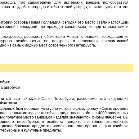
роскоши, так характерную для имперских времён, полюбоваться
сказ о судьбах творцов и обитателей дворца, а также узнать о его
итории острова Новая Голландия, сегодня это место стало настоящим
ытийной площадкой, где проходят кинопоказы, концерты, выставки и
 экскурсовод расскажет об истории Новой Голландии, восходящей ко
турных особенностях ее построек, о реновации, превратившей
дно из самых модных мест современного Петербурга.
тобусе
на автобусе
нитый частный музей Санкт-Петербурга, расположенный в одном из
 Фонтанки.
валовых был передан культурно-историческому фонду «Связь времен»
становленных интерьерах сейчас представлены более 4000 ювелирных
орых почетное место занимают изделия знаменитой фирмы Фаберже. Вы
инного петербургского особняка, увидите не только знаменитые
 разнообразных предметов ювелирного мастерства – фантазийные
нтерьерные и культовые предметы.