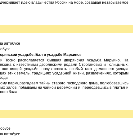
подчеркивает идею владычества России на море, создавая незабываемое
на автобусе
тобусе
орянской усадьбе. Бал в усадьбе Марьино»
ки Тосно располагается бывшая дворянская усадьба Марьино. На
связана с известными дворянскими родами Строгановых и Голицыных.
настоящей усадьбе, почувствовать особый мир домашнего уклада
цах этих земель, традициях усадебной жизни, развлечениях, которым
роды.
му парку, разгадаем тайны старого господского дома, полюбовавшись
ых залов, побываем на чайной церемонии и, переодевшись в платья и
ного бала.
тобусе
на автобусе