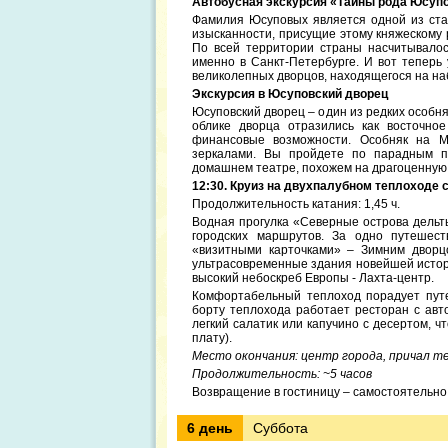
Автобусная экскурсия «Тайны рода Юсуп
Фамилия Юсуповых является одной из ста
изысканности, присущие этому княжескому
По всей территории страны насчитывалос
именно в Санкт-Петербурге. И вот теперь 
великолепных дворцов, находящегося на на
Экскурсия в Юсуповский дворец
Юсуповский дворец – один из редких особняк
облике дворца отразились как восточное
финансовые возможности. Особняк на М
зеркалами. Вы пройдете по парадным п
домашнем театре, похожем на драгоценную
12:30. Круиз на двухпалубном теплоходе 
Продолжительность катания: 1,45 ч.
Водная прогулка «Северные острова дельт
городских маршрутов. За одно путешест
«визитными карточками» – Зимним дворцо
ультрасовременные здания новейшей истор
высокий небоскреб Европы - Лахта-центр.
Комфортабельный теплоход порадует пут
борту теплохода работает ресторан с ав
легкий салатик или капучино с десертом, 
плату).
Место окончания: центр города, причал т
Продолжительность: ~5 часов
Возвращение в гостиницу – самостоятельно
6 день
Суббота