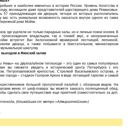
овых»
рейших и наиболее именитых в истории России. Уровень богатства и
 роду, восхищали даже представителей царствующего дома Романовых.
ь 57 принадлежащих им дворцов, четыре из которых располагались
у вас есть уникальная возможность оказаться внутри одного из таких
бережной реки Мойки.
ов, где уцелели не только парадные залы, но и личные покои хозяев. В
 происхождение владельцев, так и тонкий вкус, и неограниченные
ойке встретит Вас белоснежной мраморной лестницей, лепниной,
окоям дворца, а также побываете в блистательном, миниатюрном
 музыкальную шкатулку.
с выходом в Финский залив
ы Невы» на двухпалубном теплоходе – это один из самых популярных
вие вы сможете увидеть и исторический центр Петербурга с его
м, Петропавловской крепостью, Стрелкой Васильевского острова, и
ии города – стадион Газпром Арена в виде летающей тарелки и самый
ешественников большой прогулочной палубой с обзорным видом. На
торским меню от шеф-повара: вы можете заказать полноценный обед,
чтобы сделать свое путешествие еще приятней (самостоятельно за доп.
еплохода, (ближайшая ст. метро «Адмиралтейская»)
.