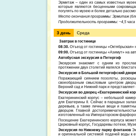
Эрмитаж – один из самых известных музее
которые являются бесценными сокровищам
погулять по музею и более детально рассмо
Место окончания программы: Эрмитаж (бл
Продолжительность программы: ~4,5 часа
3 день
Среда
Завтрак в гостинице
08:30.
Отъезд от гостиницы «Октябрьская» 
09:00.
Отъезд от гостиницы «Азимут» на ав
Автобусная экскурсия в Петергоф
Экскурсия знакомит с одним из просла
протяжении двух столетий являлся блистат
Экскурсия в Большой петергофский двор
Поражающий сиянием позолоты, роскошью
своеобразным смысловым центром дворцо
Верхний сад и Нижний парк и представляет
Экскурсия во дворец «Екатерининский ко
Екатерининский корпус – небольшой каме
для Екатерины II. Сейчас в парадных зала
деревьев, а также личные вещи и памятн
дворцом. Главной достопримечательность
изготовленный на Императорском фарфоров
Посещение Екатерининского корпуса может
Церковный корпус, Государевы потехи, Музе
Экскурсия по Нижнему парку фонтанов
Эк
и оригинальной системой подачей воды к 