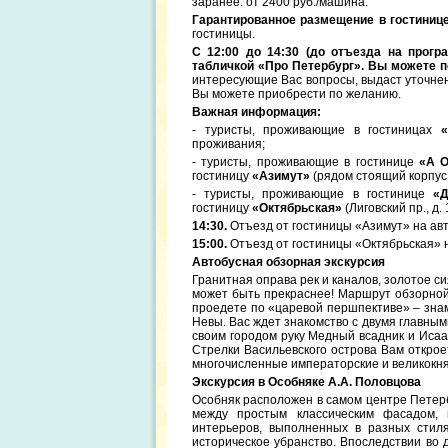
заранее: от 2400 руб./машина.
Гарантированное размещение в гостинице 
гостиницы.
С 12:00 до 14:30 (до отъезда на прог
табличкой «Про Петербург». Вы можете п
интересующие Вас вопросы, выдаст уточне
Вы можете приобрести по желанию.
Важная информация:
- туристы, проживающие в гостиницах
«
проживания;
- туристы, проживающие в гостинице
«А О
гостиницу
«Азимут»
(рядом стоящий корпус,
- туристы, проживающие в гостинице
«Д
гостиницу
«Октябрьская»
(Лиговский пр., д.
14:30.
Отъезд от гостиницы «Азимут» на ав
15:00.
Отъезд от гостиницы «Октябрьская» 
Автобусная обзорная экскурсия
Гранитная оправа рек и каналов, золотое с
может быть прекраснее! Маршрут обзорной
проедете по «царевой першпективе» – зн
Невы. Вас ждет знакомство с двумя главным
своим городом руку Медный всадник и Исаа
Стрелки Васильевского острова Вам откро
многочисленные императорские и великокн
Экскурсия в Особняке А.А. Половцова
Особняк расположен в самом центре Петерб
между простым классическим фасадом,
интерьеров, выполненных в разных стил
историческое убранство. Впоследствии во 