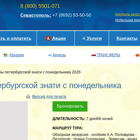
8 (800) 5501-071
Контроль каче
Севастополь:
+7 (8692)
53-50-50
Мобильная вер
ть и оплатить
Акции
Услуги
Контакты
Абхазия
Круизы
ТРАНСФЕРЫ
ы петербургской знати с понедельника 2026
рбургской знати с понедельника
Версия для печати
Бронировать
ДЛИТЕЛЬНОСТЬ:
7 дней/6 ночей
МАРШРУТ ТУРА:
Обзорная экскурсия - особняк А.А. Половцова -
Петергоф - Новая Голландия - Эрмитаж - круиз