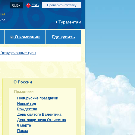
ENG
Проверить путевку
RUB
ства
сия
Турагентам
О компании
Где купить
Экскурсионные туры
О России
Праздники:
Ноябрьские праздники
Новый год
Рождество
День святого Валентина
День защитника Отечества
8 марта
Пасха