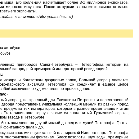
в мира. Его коллекция насчитывает более 3-х миллионов экспонатов,
и мирового искусства. После экскурсии вы сможете самостоятельно
треть его экспонаты.
ижайшая ст. метро «Адмиралтейская»)
на автобусе
тобусе
вленных пригородов Санкт-Петербурга – Петергофом, который на
ельной загородной приморской императорской резиденцией.
ец
 декора и богатством дворцовых залов, Большой дворец является
во-паркового ансамбля Петергофа. Он соединяет в единое целое
 собой законченное художественное произведение.
рпус»
рный дворец, построенный для Елизаветы Петровны и перестроенный
х дворца представлена уникальная коллекция мебели из разных пород
ые предметы тех императоров, которые в разное время владели этим
ю Екатерининского корпуса является знаменитый Гурьевский сервиз,
ом заводе в Петербурге.
 быть заменено на другой малый дворец или музей Петергофа: Гроты,
й фонтанного дела и др.
скурсия знакомит с уникальной планировкой Нижнего парка Петергофа
его многочисленным фонтанам. Блеск позолоты, шум воды, мраморные