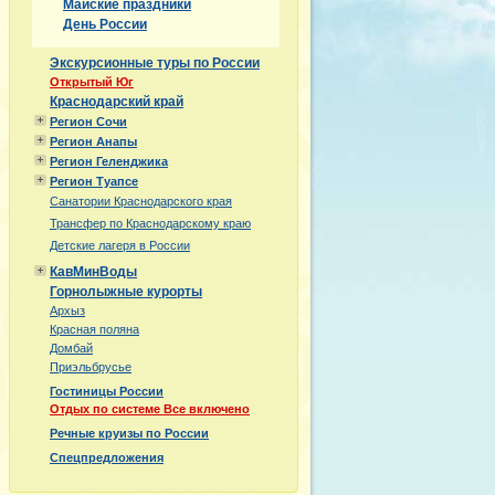
Майские праздники
День России
Экскурсионные туры по России
Открытый Юг
Краснодарский край
Регион Сочи
Регион Анапы
Регион Геленджика
Регион Туапсе
Санатории Краснодарского края
Трансфер по Краснодарскому краю
Детские лагеря в России
КавМинВоды
Горнолыжные курорты
Архыз
Красная поляна
Домбай
Приэльбрусье
Гостиницы России
Отдых по системе Все включено
Речные круизы по России
Спецпредложения