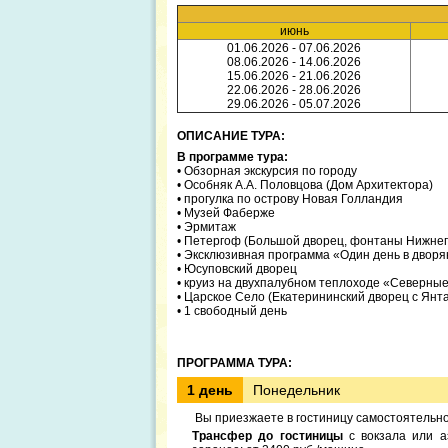
июнь
01.06.2026 - 07.06.2026
08.06.2026 - 14.06.2026
15.06.2026 - 21.06.2026
22.06.2026 - 28.06.2026
29.06.2026 - 05.07.2026
ОПИСАНИЕ ТУРА:
В программе тура:
• Обзорная экскурсия по городу
• Особняк А.А. Половцова (Дом Архитектора)
• прогулка по острову Новая Голландия
• Музей Фаберже
• Эрмитаж
• Петергоф (Большой дворец, фонтаны Нижнего
• Эксклюзивная программа «Один день в дворя
• Юсуповский дворец
• круиз на двухпалубном теплоходе «Северные
• Царское Село (Екатерининский дворец с Янт
• 1 свободный день
ПРОГРАММА ТУРА:
1 день
Понедельник
Вы приезжаете в гостиницу самостоятельно
Трансфер до гостиницы
с вокзала или а