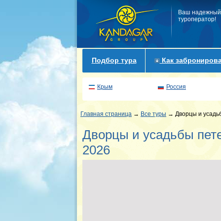
Ваш надежный
туроператор!
Подбор тура
Как забронирова
Крым
Россия
Главная страница
→
Все туры
→ Дворцы и усадьб
Дворцы и усадьбы пете
2026