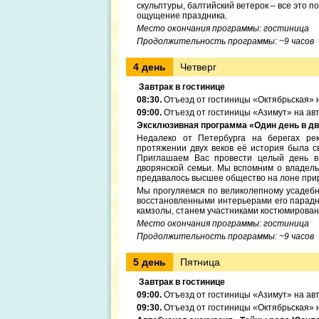
скульптуры, балтийский ветерок – все это 
ощущение праздника.
Место окончания программы: гостиница
Продолжительность программы: ~9 часов
4 день
Четверг
Завтрак в гостинице
08:30.
Отъезд от гостиницы «Октябрьская» 
09:00.
Отъезд от гостиницы «Азимут» на ав
Эксклюзивная программа «Один день в дв
Недалеко от Петербурга на берегах ре
протяжении двух веков её история была 
Приглашаем Вас провести целый день в 
дворянской семьи. Мы вспомним о владель
предавалось высшее общество на лоне при
Мы прогуляемся по великолепному усадебно
восстановленными интерьерами его парадн
камзолы, станем участниками костюмирован
Место окончания программы: гостиница
Продолжительность программы: ~9 часов
5 день
Пятница
Завтрак в гостинице
09:00.
Отъезд от гостиницы «Азимут» на ав
09:30.
Отъезд от гостиницы «Октябрьская» 