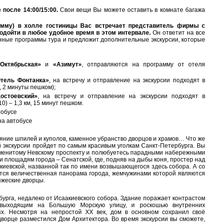
после 14:00/15:00.
Свои вещи Вы можете оставить в комнате багажа
рамму) в холле гостиницы Вас встречает представитель фирмы с
одойти в любое удобное время в этом интервале.
Он ответит на все
нные программы тура и предложит дополнительные экскурсии, которые
Октябрьская»
и
«Азимут»
, отправляются на программу от отеля
тель Фонтанка»
, на встречу и отправление на экскурсии подходят в
 2 минуты пешком);
остоевский»
, на встречу и отправление на экскурсии подходят в
 10) – 1,3 км, 15 минут пешком.
тобусе
на автобусе
ияние шпилей и куполов, каменное убранство дворцов и храмов… Что же
 экскурсии пройдет по самым красивым уголкам Санкт-Петербурга. Вы
аменитому Невскому проспекту и полюбуетесь парадными набережными
и площадям города – Сенатской, где, подняв на дыбы коня, простер над
киевской, названной так по имени возвышающегося здесь собора. А со
ется величественная панорама города, жемчужинами которой являются
яжеские дворцы.
урга, недалеко от Исаакиевского собора. Здание поражает контрастом
 выходящим на Большую Морскую улицу, и роскошью внутренних
ях. Несмотря на непростой XX век, дом в основном сохранил своё
дворце разместился Дом Архитектора. Во время экскурсии вы сможете,