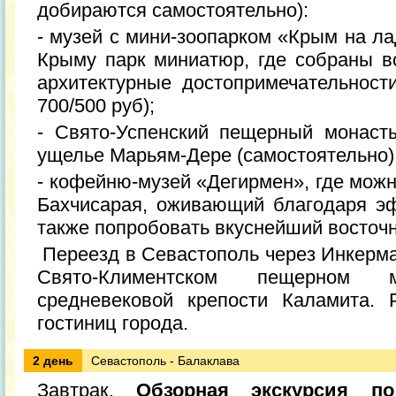
добираются самостоятельно):
- музей с мини-зоопарком «Крым на л
Крыму парк миниатюр, где собраны вс
архитектурные достопримечательности
700/500 руб);
- Свято-Успенский пещерный монаст
ущелье Марьям-Дере (самостоятельно)
- кофейню-музей «Дегирмен», где можн
Бахчисарая, оживающий благодаря эф
также попробовать вкуснейший восточны
Переезд в Севастополь через Инкерма
Свято-Климентском пещерном
средневековой крепости Каламита.
гостиниц города.
2 день
Севастополь - Балаклава
Завтрак.
Обзорная экскурсия по