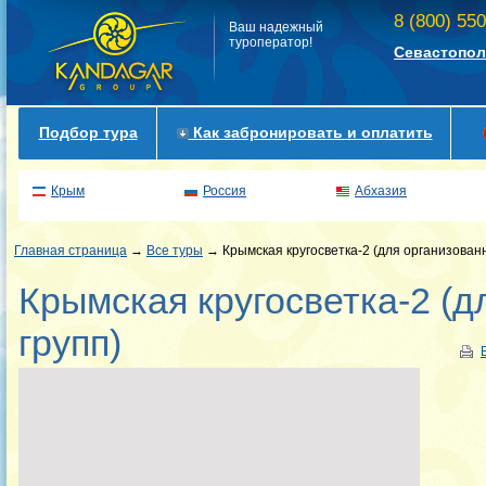
8 (800) 55
Ваш надежный
туроператор!
Севастопол
Подбор тура
Как забронировать и оплатить
Крым
Россия
Абхазия
Главная страница
→
Все туры
→ Крымская кругосветка-2 (для организован
Крымская кругосветка-2 (д
групп)