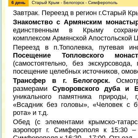
6 день
Старый Крым - Белогорск - Симферополь
Завтрак. Переезд в регион г.Старый Кр
Знакомство с Армянским монасты
единственным в Крыму сохрани
комплексом Армянской Апостольской Ц
Переезд в п.Тополевка, путевая и
Посещение Топловского монас
(самостоятельно, без экскурсовода, 
посещение целебных источников, омове
Трансфер в г. Белогорск.
Осмотр
размерами
Суворовского дуба и Б
уникального памятника природы,
«Всадник без головы», «Человек с б
рота» и т.д.
Обед (с элементами крымско-татарс
аэропорт г. Симферополя к 15:30 – 
Симферополя к 16:30 – 17:00. Отъезд.