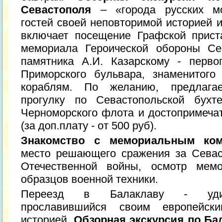
Севастополя
– «города русских мо
гостей своей неповторимой историей и
включает посещение Графской прист
мемориала Героической обороны Сев
памятника А.И. Казарскому - перво
Приморского бульвара, знаменитого
кораблям. По желанию, предлага
прогулку по Севастопольской бухт
Черноморского флота и достопримечат
(за доп.плату - от 500 руб).
Знакомство с мемориальным ком
место решающего сражения за Севас
Отечественной войны, осмотр мемо
образцов военной техники.
Переезд в Балаклаву - удиви
прославившийся своим европейс
историей.
Обзорная экскурсия по Ба