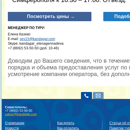
Посмотреть цены →
Подоб
МЕНЕДЖЕР ПО ТУРУ:
Елена Казеко
E-mail:
sev15@kandagar.com
Skype: kandagar_elenagennadeva
+7 (8692) 53-50-50 (доб. 10-46)
Доводим до Вашего сведения, что в течени
порядка и объема предоставления услуг по 
усмотрение компании оператора, без допол
Севастополь:
+7 (8692) 53-50-50
zakaz@kandagar.com
О компании
Как купить
Статьи об о
Новости
Как оплатить
Памятки ту