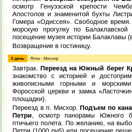
осмотр Генуэзской крепости Чемб
Апостолов и знаменитой бухты Листри
Гомера «Одиссея». Свободное время
морскую прогулку по Балаклавской 
посещение музея истории Балаклавы (в
Возвращение в гостиницу.
3 день
Ялта - Мисхор
Завтрак.
Переезд на Южный берег 
знакомство с историей и достоприм
живописными горными и морскими
Форосской церкви и замка «Ласточкин
площадки).
Переезд в п. Мисхор.
Подъем по кана
Петри
, осмотр панорамы Южного 
птичьего полета. По желанию, на выб
Петри (1000 руб) или посещение пеще