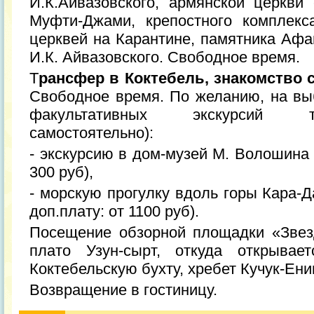
И.К.Айвазовского, армянской церкви 
Муфти-Джами, крепостного комплекс
церквей на Карантине, памятника Афа
И.К. Айвазовского. Свободное время.
Т
рансфер в Коктебель, знакомство 
Свободное время. По желанию, на выб
факультативных экскурсий т
самостоятельно):
- экскурсию в дом-музей М. Волошина 
300 руб),
- морскую прогулку вдоль горы Кара-Д
доп.плату: от 1100 руб).
Посещение обзорной площадки «Звез
плато Узун-сырт, откуда открыва
Коктебельскую бухту, хребет Кучук-Ени
Возвращение в гостиницу.