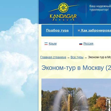
Ваш надежный
туроператор!
Подбор тура
Как забронирова
Крым
Россия
Главная страница
→
Все туры
→ Эконом-тур в Мос
Эконом-тур в Москву (2