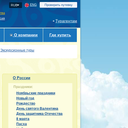
ENG
Проверить путевку
RUB
ства
сия
Турагентам
О компании
Где купить
Экскурсионные туры
О России
Праздники:
Ноябрьские праздники
Новый год
Рождество
День святого Валентина
День защитника Отечества
8 марта
Пасха