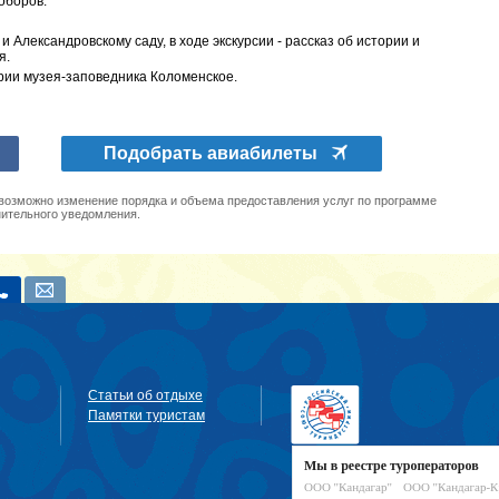
оборов.
Александровскому саду, в ходе экскурсии - рассказ об истории и
я.
рии музея-заповедника Коломенское.
Подобрать авиабилеты
 возможно изменение порядка и объема предоставления услуг по программе
нительного уведомления.
Статьи об отдыхе
Памятки туристам