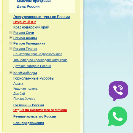
Майские праздники
День России
Экскурсионные туры по России
Открытый Юг
Краснодарский край
Регион Сочи
Регион Анапы
Регион Геленджика
Регион Туапсе
Санатории Краснодарского края
Трансфер по Краснодарскому краю
Детские лагеря в России
КавМинВоды
Горнолыжные курорты
Архыз
Красная поляна
Домбай
Приэльбрусье
Гостиницы России
Отдых по системе Все включено
Речные круизы по России
Спецпредложения