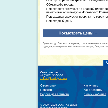
Осмотр территории Кремля с посещением с
Обед в кафе города.
Пешеходная экскурсия по Красной площади и 
памятниках архитектуры Московского Кремл
Пешеходная экскурсия-прогулка по террито
Пешеходный день.
Посмотреть цены →
Доводим до Вашего сведения, что в течение сезона
тура,на усмотрение компании оператора, без допол
Севастополь:
+7 (8692) 53-50-50
zakaz@kandagar.com
О компании
Как купить
Новости
Как оплатить
Версия для агентств
Личный кабинет
© 2000 - 2026 ООО "Кандагар".
Все права защищены.