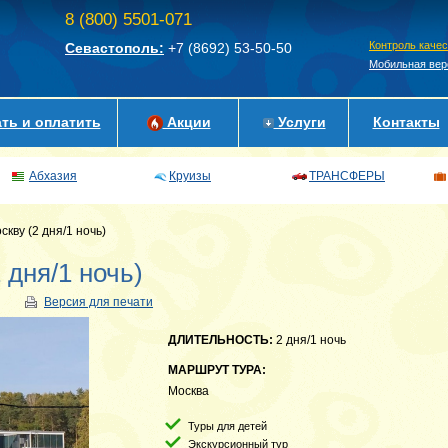
8 (800) 5501-071
Контроль каче
Севастополь:
+7 (8692)
53-50-50
Мобильная вер
ть и оплатить
Акции
Услуги
Контакты
Абхазия
Круизы
ТРАНСФЕРЫ
кву (2 дня/1 ночь)
 дня/1 ночь)
Версия для печати
ДЛИТЕЛЬНОСТЬ:
2 дня/1 ночь
МАРШРУТ ТУРА:
Москва
Туры для детей
Экскурсионный тур