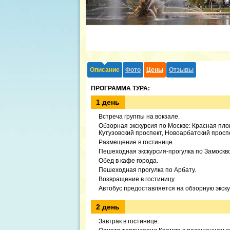
Описание
Фото
Цены
Отзывы
ПРОГРАММА ТУРА:
1 день
Встреча группы на вокзале.
Обзорная экскурсия по Москве: Красная пло
Кутузовский проспект, Новоарбатский проспек
Размещение в гостинице.
Пешеходная экскурсия-прогулка по Замоскв
Обед в кафе города.
Пешеходная прогулка по Арбату.
Возвращение в гостиницу.
Автобус предоставляется на обзорную экску
2 день
Завтрак в гостинице.