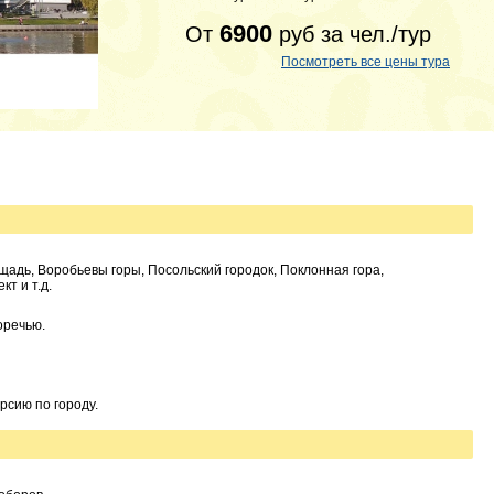
6900
От
руб
за чел./тур
Посмотреть все цены тура
щадь, Воробьевы горы, Посольский городок, Поклонная гора,
т и т.д.
оречью.
рсию по городу.