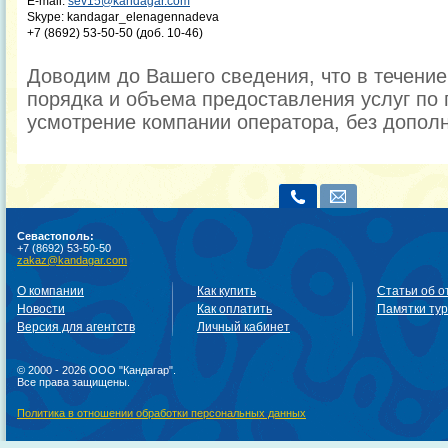
E-mail:
sev15@kandagar.com
Skype: kandagar_elenagennadeva
+7 (8692) 53-50-50 (доб. 10-46)
Доводим до Вашего сведения, что в течени
порядка и объема предоставления услуг по 
усмотрение компании оператора, без допол
Севастополь:
+7 (8692) 53-50-50
zakaz@kandagar.com
О компании
Как купить
Статьи об о
Новости
Как оплатить
Памятки ту
Версия для агентств
Личный кабинет
© 2000 - 2026 ООО "Кандагар".
Все права защищены.
Политика в отношении обработки персональных данных