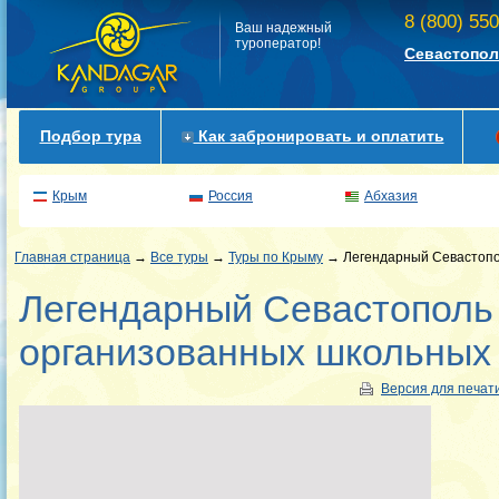
8 (800) 55
Ваш надежный
туроператор!
Севастопол
Подбор тура
Как забронировать и оплатить
Крым
Россия
Абхазия
Главная страница
→
Все туры
→
Туры по Крыму
→ Легендарный Севастопол
Легендарный Севастополь
организованных школьных 
Версия для печат