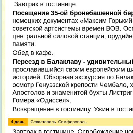
Завтрак в гостинице.
Посещение 35-ой бронебашенной бе
немецких документах «Максим Горький
советской артсистемы времен ВОВ. Ос
центральной силовой станции, орудийн
памяти.
Обед в кафе.
Переезд в Балаклаву - удивительный
прославившийся своим европейским ш
историей. Обзорная экскурсия по Бала
осмотр Генуэзской крепости Чембало,
Апостолов и знаменитой бухты Листриг
Гомера «Одиссея».
Возвращение в гостиницу. Ужин в гости
4 день
Севастополь. Симферополь.
Завтрак в гостинице. Освобождение но