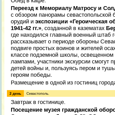
Обед в кафе.
Переезд к Мемориалу Матросу и Сол
с обзором панорамы севастопольской 
орудий и
экспозиции «Героическая о
1941-42 гг.»
, созданной в казематах
Бе
где находился главный военный штаб г
рассказывает о периоде обороны Севаст
подвиге простых воинов и жителей оса
классе подземной школы, освещенном
лампами, участники экскурсии смогут 
детей войны и, пользуясь пером и туш
героям победы.
Размещение в одной из гостиниц города
2 день
Севастополь.
Завтрак в гостинице.
Посещение музея гражданской обо