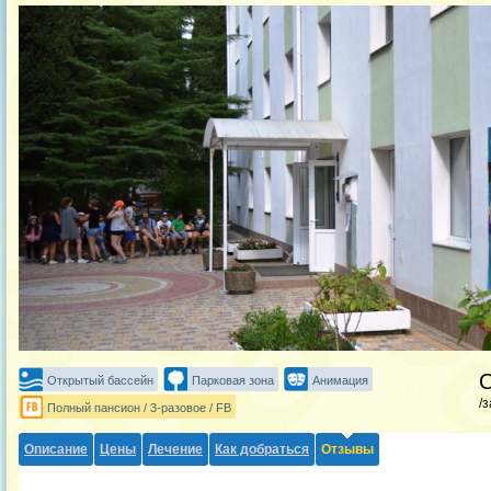
Открытый бассейн
Парковая зона
Анимация
/
Полный пансион / 3-разовое / FB
Описание
Цены
Лечение
Как добраться
Отзывы