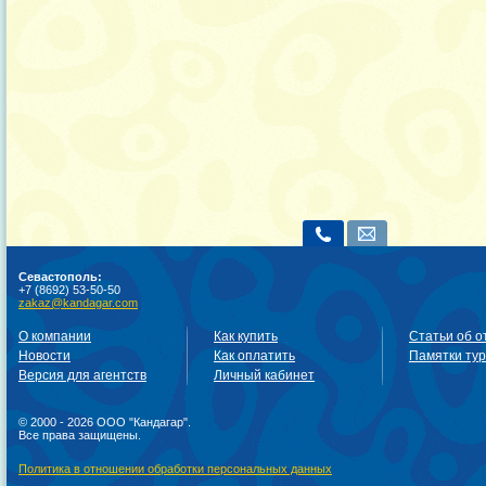
Севастополь:
+7 (8692) 53-50-50
zakaz@kandagar.com
О компании
Как купить
Статьи об о
Новости
Как оплатить
Памятки ту
Версия для агентств
Личный кабинет
© 2000 - 2026 ООО "Кандагар".
Все права защищены.
Политика в отношении обработки персональных данных