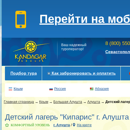
Перейти на мо
8 (800) 55
Ваш надежный
туроператор!
Севастопол
Подбор тура
Как забронировать и оплатить
Крым
Россия
Абхазия
Главная страница
→
Крым
→
Большая Алушта
→
Алушта
→
Детский лаге
Детский лагерь "Кипарис" г. Алушта
г. Алушта
/
На карте
КОМФОРТНЫЙ УРОВЕНЬ